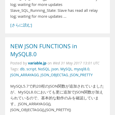
log; waiting for more updates
Slave_SQL_Running_State: Slave has read all relay
log; waiting for more updates …
[さらに読む]
NEW JSON FUNCTIONS in
MySQL8.0
variable.jp
Posted by
on
Wed 31 May 2017 13:01 UTC
Tags:
db
,
script
,
NoSQL
,
json
,
MySQL
,
mysql8.0
,
JSON_ARRAYAGG
,
JSON_OBJECTAG
,
JSON_PRETTY
MySQL5.7で約20程のJSON関数が追加されていました
が、MySQL8.0においても更に追加でJSON関数が加え
られているので、基本的な動作のみを確認していま
す。JSON_ARRAYAGG(),
JSON_OBJECTAGG(),JSON_PRETTY()