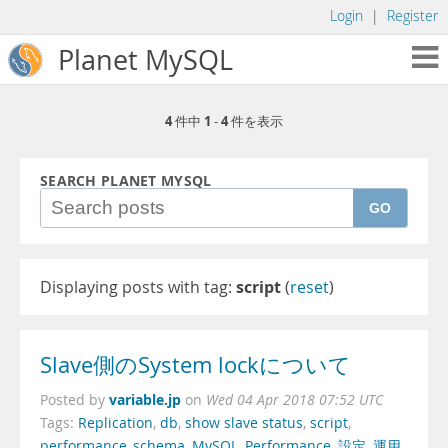
Login
|
Register
Planet MySQL
4
1
4
件中
-
件を表示
SEARCH PLANET MYSQL
GO
Displaying posts with tag:
script
(
reset
)
Slave側のSystem lockについて
variable.jp
Posted by
on
Wed 04 Apr 2018 07:52 UTC
Tags:
Replication
,
db
,
show slave status
,
script
,
performance_schema
,
MySQL
,
Performance
,
設定
,
運用
,