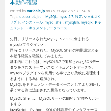
本動作確認
variable.jp
Posted by
on
Fri 15 Apr 2016 13:54 UTC
Tags:
db
,
script
,
json
,
MySQL
,
mysql5.7
,
設定
,
シェルスク
リプト
,
インストール
,
mysql shell
,
mysqlsh
,
mysqlx
,
ドキ
ュメント
,
ドキュメントデータベース
先日、リリースされたMySQL5.7.12に含まれる
mysqlxプラグインと、
同時にリリースされた、MySQL Shellの初期設定と基
本動作確認を確認してみました。
基本的にこれらは、MySQL5.7で追加されたJSONデー
タ型を含むスキーマレスなドキュメントデータを、
mysqlxプラグインを利用する事でより柔軟に処理出来
るようにする為に追加され、
MySQLをドキュメントデータベースとしてより利用し
易くする為に追加された機能となっています。
MySQL Shellは、MySQLサーバの開発と管理をサポー
トする、
JavaScript、Python、SQLの対話型のインタフェース