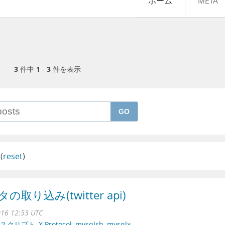
ホーム
META
3
件中
1
-
3
件を表示
GO
(
reset
)
の取り込み(twitter api)
016 12:53 UTC
スクリプト
,
X Protocol
,
mysqlsh
,
mysqlx