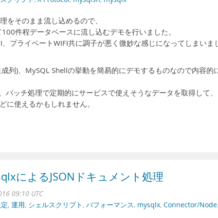
書いた処理をそのまま流し込めるので、
を取得して100件程データベースに流し込むデモを行いました。
FI、プライベートWIFI共に調子が悪く微妙な感じになってしまいま
umn(生成列)、MySQL Shellの挙動を簡易的にデモするものなので内容的
して、バッチ処理で定期的にサービスで使えそうなデータを取得して、
どに使えるかもしれません。
sとmysqlxによるJSONドキュメント処理
016 09:10 UTC
設定
,
運用
,
シェルスクリプト
,
パフォーマンス
,
mysqlx
,
Connector/Node.