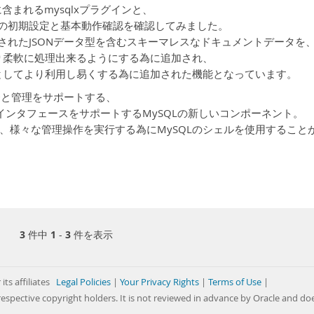
に含まれるmysqlxプラグインと、
ellの初期設定と基本動作確認を確認してみました。
追加されたJSONデータ型を含むスキーマレスなドキュメントデータを
より柔軟に処理出来るようにする為に追加され、
スとしてより利用し易くする為に追加された機能となっています。
の開発と管理をサポートする、
の対話型のインタフェースをサポートするMySQLの新しいコンポーネント。
、様々な管理操作を実行する為にMySQLのシェルを使用すること
3
件中
1
-
3
件を表示
its affiliates
Legal Policies
|
Your Privacy Rights
|
Terms of Use
|
respective copyright holders. It is not reviewed in advance by Oracle and do