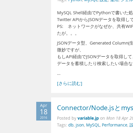
MySQL Shell経由でPythonで
Twitter APIからJSONデータ
PS: ネットワークがなぜか、共有WI
たが。。。
JSONデータ型、Generated Col
微妙ですが、
もしAPI経由でJSONデータを取得
データを蓄積したり検索したい場合な
…
[さらに読む]
Apr
Connector/Node.j
18
variable.jp
2016
Posted by
on
Mon 18 Apr 2
Tags:
db
,
json
,
MySQL
,
Performance
,