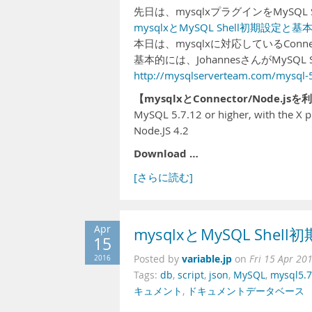
先日は、mysqlxプラグインをMySQ
mysqlxとMySQL Shell初期設定と
本日は、mysqlxに対応しているConne
基本的には、JohannesさんがMySQL
http://mysqlserverteam.com/mysql-5
【mysqlxとConnector/Node.
MySQL 5.7.12 or higher, with the X p
Node.JS 4.2
Download …
[さらに読む]
Apr
mysqlxとMySQL Sh
15
variable.jp
2016
Posted by
on
Fri 15 Apr 20
Tags:
db
,
script
,
json
,
MySQL
,
mysql5.7
キュメント
,
ドキュメントデータベース