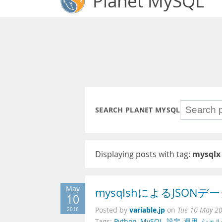
Planet MySQL
SEARCH PLANET MYSQL
Displaying posts with tag:
mysqlx
May
mysqlshによるJSONデータ
10
variable.jp
2016
Posted by
on
Tue 10 May 2
Tags:
Python
,
MySQL
,
設定
,
運用
,
シェル