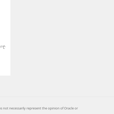
、
がで
es not necessarily represent the opinion of Oracle or