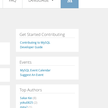
FAQ
LANGUAGE
Login
|
Register
English
Deutsch
Español
Get Started Contributing
Français
Contributing to MySQL
Italiano
Developer Guide
日本語
Events
Русский
MySQL Event Calendar
Português
Suggest An Event
中文
Top Authors
Sakai Kei
(8)
yoku0825
(2)
mita2
(1)