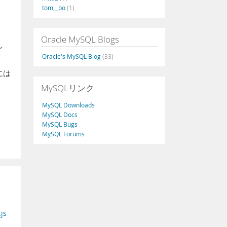
tom__bo
(1)
Oracle MySQL Blogs
し
Oracle's MySQL Blog
(33)
には
MySQLリンク
MySQL Downloads
MySQL Docs
MySQL Bugs
MySQL Forums
js