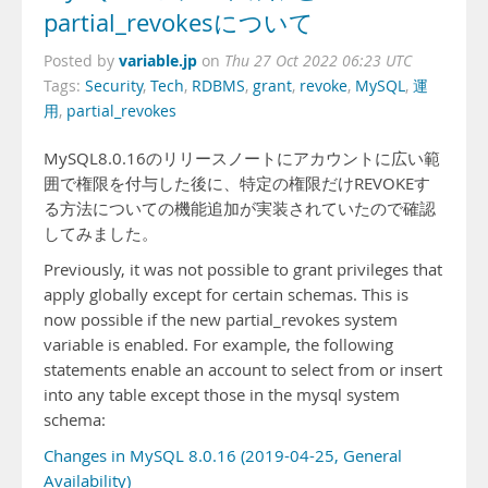
partial_revokesについて
variable.jp
Posted by
on
Thu 27 Oct 2022 06:23 UTC
Tags:
Security
,
Tech
,
RDBMS
,
grant
,
revoke
,
MySQL
,
運
用
,
partial_revokes
MySQL8.0.16のリリースノートにアカウントに広い範
囲で権限を付与した後に、特定の権限だけREVOKEす
る方法についての機能追加が実装されていたので確認
してみました。
Previously, it was not possible to grant privileges that
apply globally except for certain schemas. This is
now possible if the new partial_revokes system
variable is enabled. For example, the following
statements enable an account to select from or insert
into any table except those in the mysql system
schema:
Changes in MySQL 8.0.16 (2019-04-25, General
Availability)