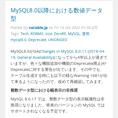
MySQL8.0以降における数値データ
型
variable.jp
Posted by
on
Fri 14 Oct 2022 01:30 UTC
Tags:
Tech
,
RDBMS
,
size
,
Zerofill
,
MySQL
,
運用
,
mysql8.0
,
Deprecate
,
UNSINGED
MySQL8.0がGA(
Changes in MySQL 8.0.11 (2018-04-
19, General Availability)
になってから4年以上が過ぎて
いますが、色々な機能追加や機能のDeprecate(廃止)や
Deprecateに対する警告が出ています。その中でも、
テーブル生成する時にも以下の様なWarning 1681が出
て来るようになったので、改めて再確認してみます。
整数データ型における幅表示の非推奨
MySQL 8.0.17 では、整数データ型の表示幅属性は非
推奨になりました。将来のバージョンの MySQL では
サポートされなくなる予定です。