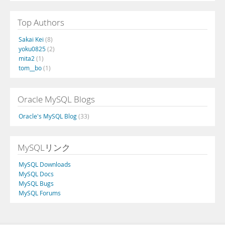
Top Authors
Sakai Kei
(8)
yoku0825
(2)
mita2
(1)
tom__bo
(1)
Oracle MySQL Blogs
Oracle's MySQL Blog
(33)
MySQLリンク
MySQL Downloads
MySQL Docs
MySQL Bugs
MySQL Forums