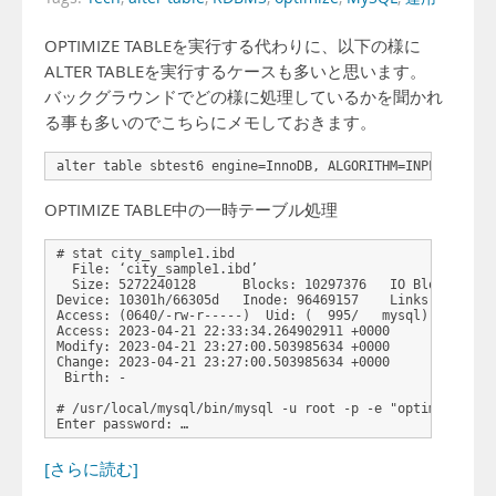
OPTIMIZE TABLEを実行する代わりに、以下の様に
ALTER TABLEを実行するケースも多いと思います。
バックグラウンドでどの様に処理しているかを聞かれ
る事も多いのでこちらにメモしておきます。
OPTIMIZE TABLE中の一時テーブル処理
# stat city_sample1.ibd

  File: ‘city_sample1.ibd’

  Size: 5272240128      Blocks: 10297376   IO Block: 4096
Device: 10301h/66305d   Inode: 96469157    Links: 1

Access: (0640/-rw-r-----)  Uid: (  995/   mysql)   Gid: (
Access: 2023-04-21 22:33:34.264902911 +0000

Modify: 2023-04-21 23:27:00.503985634 +0000

Change: 2023-04-21 23:27:00.503985634 +0000

 Birth: -

# /usr/local/mysql/bin/mysql -u root -p -e "optimize tabl
Enter password: …
[さらに読む]