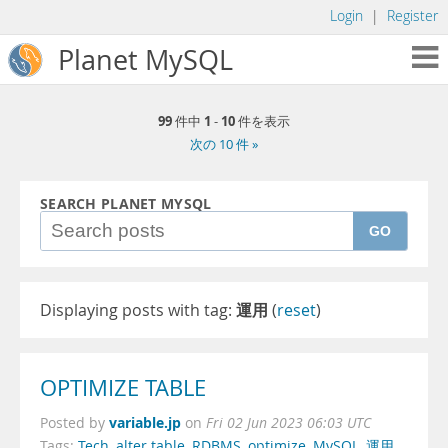
Login
|
Register
Planet MySQL
99
1
10
件中
-
件を表示
次の 10 件 »
SEARCH PLANET MYSQL
GO
Displaying posts with tag:
運用
(
reset
)
OPTIMIZE TABLE
variable.jp
Posted by
on
Fri 02 Jun 2023 06:03 UTC
Tags:
Tech
,
alter table
,
RDBMS
,
optimize
,
MySQL
,
運用