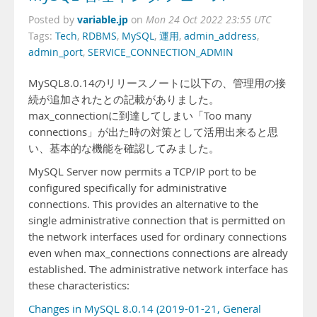
variable.jp
Posted by
on
Mon 24 Oct 2022 23:55 UTC
Tags:
Tech
,
RDBMS
,
MySQL
,
運用
,
admin_address
,
admin_port
,
SERVICE_CONNECTION_ADMIN
MySQL8.0.14のリリースノートに以下の、管理用の接
続が追加されたとの記載がありました。
max_connectionに到達してしまい「Too many
connections」が出た時の対策として活用出来ると思
い、基本的な機能を確認してみました。
MySQL Server now permits a TCP/IP port to be
configured specifically for administrative
connections. This provides an alternative to the
single administrative connection that is permitted on
the network interfaces used for ordinary connections
even when max_connections connections are already
established. The administrative network interface has
these characteristics:
Changes in MySQL 8.0.14 (2019-01-21, General