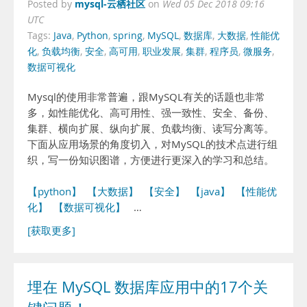
mysql-云栖社区
Posted by
on
Wed 05 Dec 2018 09:16
UTC
Tags:
Java
,
Python
,
spring
,
MySQL
,
数据库
,
大数据
,
性能优
化
,
负载均衡
,
安全
,
高可用
,
职业发展
,
集群
,
程序员
,
微服务
,
数据可视化
Mysql的使用非常普遍，跟MySQL有关的话题也非常
多，如性能优化、高可用性、强一致性、安全、备份、
集群、横向扩展、纵向扩展、负载均衡、读写分离等。
下面从应用场景的角度切入，对MySQL的技术点进行组
织，写一份知识图谱，方便进行更深入的学习和总结。
【python】
【大数据】
【安全】
【java】
【性能优
化】
【数据可视化】
…
[获取更多]
埋在 MySQL 数据库应用中的17个关