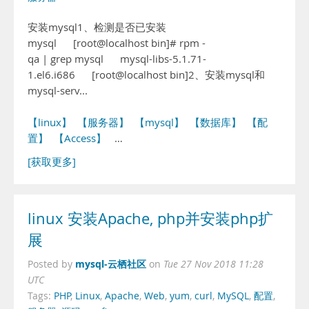
安装mysql1、检测是否已安装
mysql [root@localhost bin]# rpm -
qa | grep mysql mysql-libs-5.1.71-
1.el6.i686 [root@localhost bin]2、安装mysql和
mysql-serv...
【linux】
【服务器】
【mysql】
【数据库】
【配
置】
【Access】
…
[获取更多]
linux 安装Apache, php并安装php扩
展
mysql-云栖社区
Posted by
on
Tue 27 Nov 2018 11:28
UTC
Tags:
PHP
,
Linux
,
Apache
,
Web
,
yum
,
curl
,
MySQL
,
配置
,