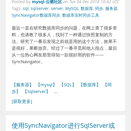
mysql-云栖社区
Posted by
on
Tue 04 Dec 2018 10:42 UTC
Tags:
sql
,
sqlserver
,
server
,
MySQL
,
数据库
,
同步
,
服务器
,
SyncNavigator数据库同步
,
数据库实时同步工具
最近一直在研究数据库同步的问题，在网上查了很多资
料，也请教了很多人，找到了一种通过快照复制的方
法。研究了一番后发现之前就是用的这个方法，效果不
是很好，果断放弃。经过了一番寻觅和他人指点，最后
从一位热心网友那里得知一款很好用的软件——
SyncNavigator。
【服务器】
【mysql】
【SQL】
【数据库】
【同
步】
【Sqlserver】
…
[获取更多]
使用SyncNavigator进行SqlServer或