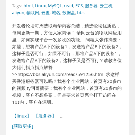
Tags:
html
,
Linux
,
MySQL
,
read
,
ECS
,
服务器
,
云主机
,
aliyun
,
物联网
,
云盘
,
域名
,
数据盘
,
bbs
开发者论坛每周选取精华内容总结，精选论坛优质贴，
每周更新一期，方便大家阅读！ 请问云台的物联网应用
里，如何实现平台一发多收的功能。 阿狸大张伟摘要：
如题，想将产品A下的设备1，发送给产品B下的设备2，
这样子是否可行；如果不可行，那将产品A下的设备1，
发送给产品A下的设备2，这样子又是否可行？请教各位
大佬们指点指点解答
>>https://bbs.aliyun.com/read/591256.html 求这样
买香港服务器可以吗？我有个企业网站，首页有20多m
的视频 ty阿哥摘要：我有个企业网站，首页有20多m的
视频，客户不想备案，但是要求首页完全打开访问在
10s内，客户在深圳。
【linux】
【服务器】
…
[获取更多]