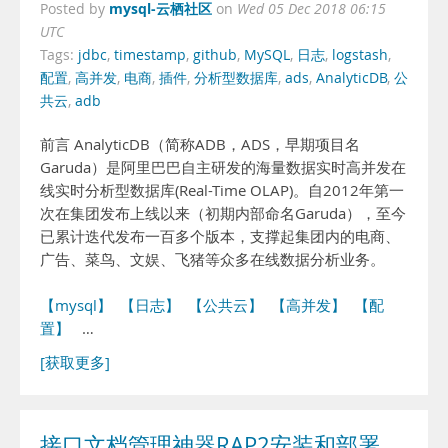
mysql-云栖社区
Posted by
on
Wed 05 Dec 2018 06:15
UTC
Tags:
jdbc
,
timestamp
,
github
,
MySQL
,
日志
,
logstash
,
配置
,
高并发
,
电商
,
插件
,
分析型数据库
,
ads
,
AnalyticDB
,
公
共云
,
adb
前言 AnalyticDB（简称ADB，ADS，早期项目名
Garuda）是阿里巴巴自主研发的海量数据实时高并发在
线实时分析型数据库(Real-Time OLAP)。自2012年第一
次在集团发布上线以来（初期内部命名Garuda），至今
已累计迭代发布一百多个版本，支撑起集团内的电商、
广告、菜鸟、文娱、飞猪等众多在线数据分析业务。
【mysql】
【日志】
【公共云】
【高并发】
【配
置】
…
[获取更多]
接口文档管理神器RAP2安装和部署