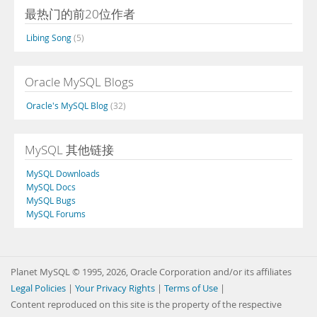
最热门的前20位作者
Libing Song
(5)
Oracle MySQL Blogs
Oracle's MySQL Blog
(32)
MySQL 其他链接
MySQL Downloads
MySQL Docs
MySQL Bugs
MySQL Forums
Planet MySQL © 1995, 2026, Oracle Corporation and/or its affiliates
Legal Policies
|
Your Privacy Rights
|
Terms of Use
|
Content reproduced on this site is the property of the respective