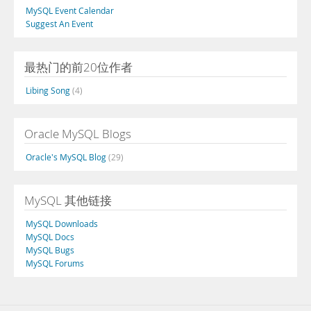
MySQL Event Calendar
Suggest An Event
最热门的前20位作者
Libing Song
(4)
Oracle MySQL Blogs
Oracle's MySQL Blog
(29)
MySQL 其他链接
MySQL Downloads
MySQL Docs
MySQL Bugs
MySQL Forums