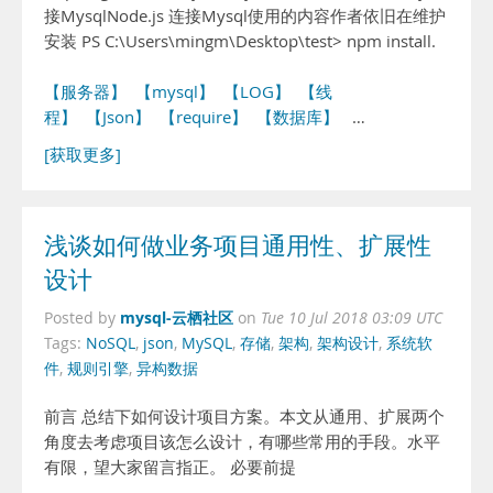
接MysqlNode.js 连接Mysql使用的内容作者依旧在维护
安装 PS C:\Users\mingm\Desktop\test> npm install.
【服务器】
【mysql】
【LOG】
【线
程】
【Json】
【require】
【数据库】
…
[获取更多]
浅谈如何做业务项目通用性、扩展性
设计
mysql-云栖社区
Posted by
on
Tue 10 Jul 2018 03:09 UTC
Tags:
NoSQL
,
json
,
MySQL
,
存储
,
架构
,
架构设计
,
系统软
件
,
规则引擎
,
异构数据
前言 总结下如何设计项目方案。本文从通用、扩展两个
角度去考虑项目该怎么设计，有哪些常用的手段。水平
有限，望大家留言指正。 必要前提