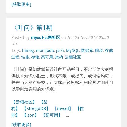
[获取更多]
《叶问》第1期
mysql-云栖社区
Posted by
on
Thu 29 Nov 2018 05:50
UTC
Tags:
binlog
,
mongodb
,
json
,
MySQL
,
数据库
,
同步
,
存储
过程
,
性能
,
存储
,
高可用
,
架构
,
云栖社区
《叶问》是知数堂新设计的互动栏目，不定期给大家提
供技术知识小贴士，形式不限，或提问、或讨论均可，
并在当天发布答案，让大家轻轻松松利用碎片时间就可
以学到最实用的知识点。
【云栖社区】
【架
构】
【MongoDB】
【mysql】
【性
能】
【Json】
【高可用】
…
[获取更多]