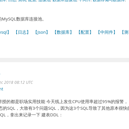
发的MySQL数据库连接池。
sql】
【日志】
【Json】
【数据库】
【配置】
【中间件】
【测
化
ec 2018 08:12 UTC
nt
讲授的都是职场实用技能 今天线上发生CPU使用率超过95%的报警，
ta状态的SQL，大致有3个问题SQL，因为这3个SQL导致了其他原本很快
SQL，拿出来记录一下 建表DDL：