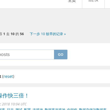
主页
META
容
1
去
10
的
56
下一步 10 较早的记录 »
GO
t
(
reset
)
库操作快三倍！
ec 2018 10:04 UTC
据库
,
日志
,
测试
,
配置
,
连接池
,
数据库连接池
,
中间件
,
数据存储与数据库
,