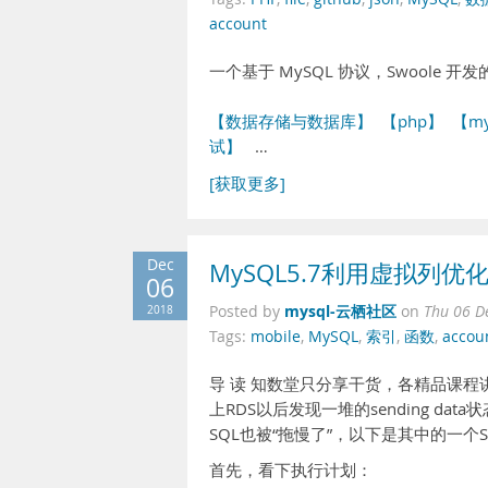
account
一个基于 MySQL 协议，Swoole 开
【数据存储与数据库】
【php】
【my
试】
…
[获取更多]
Dec
MySQL5.7利用虚拟列优
06
mysql-云栖社区
2018
Posted by
on
Thu 06 D
Tags:
mobile
,
MySQL
,
索引
,
函数
,
accou
导 读 知数堂只分享干货，各精品课程
上RDS以后发现一堆的sending da
SQL也被“拖慢了”，以下是其中的一个
首先，看下执行计划：