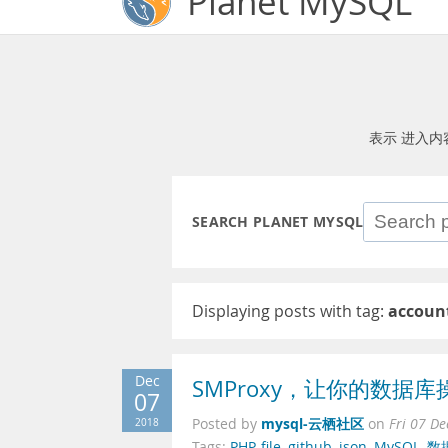
Planet MySQL
表示 进入内
SEARCH PLANET MYSQL
Displaying posts with tag:
accoun
Dec
SMProxy，让你的数据
07
mysql-云栖社区
2018
Posted by
on
Fri 07 D
Tags:
PHP
,
file
,
github
,
json
,
MySQL
,
数