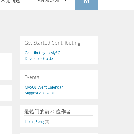
常见问题
LANGUAGE
登入
|
注册
English
Deutsch
Español
Get Started Contributing
Français
Contributing to MySQL
Italiano
Developer Guide
日本語
Events
Русский
MySQL Event Calendar
Português
Suggest An Event
中文
最热门的前20位作者
Libing Song
(5)