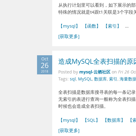
从执行计划里可以看到，如下展示的部分
特殊的情况就是t4跟t1关联是3个字段
【mysql】
【函数】
【索引】
…
[获取更多]
Oct
造成MySQL全表扫描的原
26
mysql-云栖社区
2018
Posted by
on
Fri 26 O
Tags:
sql
,
MySQL
,
数据库
,
索引
,
海量数
全表扫描是数据库搜寻表的每一条记录
无索引的表进行查询一般称为全表扫描
时候也会造成全表扫描。
【mysql】
【SQL】
【数据库】
【
[获取更多]