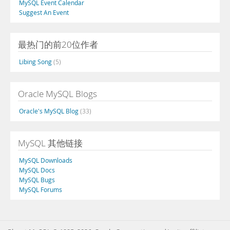
MySQL Event Calendar
Suggest An Event
最热门的前20位作者
Libing Song
(5)
Oracle MySQL Blogs
Oracle's MySQL Blog
(33)
MySQL 其他链接
MySQL Downloads
MySQL Docs
MySQL Bugs
MySQL Forums