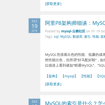
[获取更多]
Oct
阿里P8架构师细谈：MyS
19
mysql-云栖社区
2018
Posted by
on
Fri 19 O
Tags:
sql
,
MySQL
,
数据库
,
索引
,
性能
,
架
MySQL凭借着出色的性能、低廉的
然性能出色，但所谓“好马配好鞍”，
位描述上看到诸如“精通MySQL”、“S
【架构】
【mysql】
【性能】
【SQ
[获取更多]
Oct
MySQL的索引是什么？