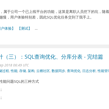
，属于公司一个已上线平台的功能，这算是离职人员挖下的坑，随
来越慢，用户体验特别差，因此SQL优化任务交到了我手上。
用户体验】
【测试】
…
计（三）：SQL查询优化、分库分表 - 完结篇
ep 2018 06:49 UTC
储过程
,
性能
,
存储
,
架构
,
云栖社区
,
数据同步
,
查询优化
,
日志分析
,
性能管
有性能问题SQL的三种方式
；
；