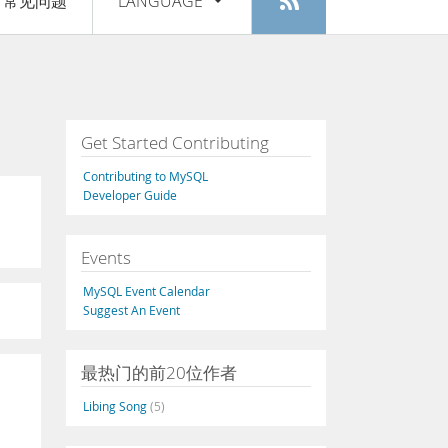
常见问题
LANGUAGE
登入
|
注册
English
Deutsch
Español
Get Started Contributing
Français
Contributing to MySQL
Italiano
Developer Guide
日本語
Events
Русский
MySQL Event Calendar
Português
Suggest An Event
中文
最热门的前20位作者
Libing Song
(5)