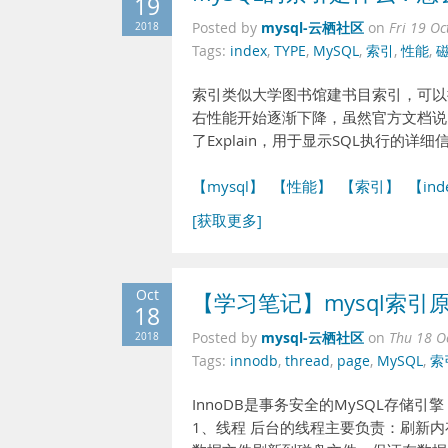
19
mysql-云栖社区
2018
Posted by
on
Fri 19 O
Tags:
index
,
TYPE
,
MySQL
,
索引
,
性能
,
索引类似大学图书馆建书目索引，可以提
右性能开始逐渐下降，虽然官方文档说5
了Explain，用于显示SQL执行的
【mysql】
【性能】
【索引】
【ind
[获取更多]
Oct
【学习笔记】mysql索引原
18
mysql-云栖社区
2018
Posted by
on
Thu 18 O
Tags:
innodb
,
thread
,
page
,
MySQL
,
索
InnoDB是事务安全的MySQL存储引
1、线程 后台的线程主要负责：刷新