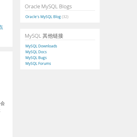
Oracle MySQL Blogs
Oracle's MySQL Blog
(32)
点
MySQL 其他链接
MySQL Downloads
MySQL Docs
MySQL Bugs
MySQL Forums
将会
优