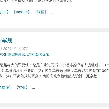
发生异常情况下InnoDB能恢复到正常状态。
ysql】
【innodb】
【线程】
…
条军规
ct 2018 13:14 UTC
索引
,
数据库开发
,
容灾
,
查询优化
想起容灾的重要性；总是在吃过亏后，才记得曾经有人提醒过。 （
u计算务必移至业务层 （2）控制单表数据量：单表记录控制在1000
内 （4）平衡范式与冗余：为提高效率牺牲范式设计，冗余数.
数据库】
【索引】
…