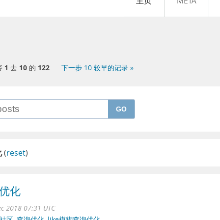
主页
META
容
1
去
10
的
122
下一步 10 较早的记录 »
GO
化
(
reset
)
询优化
ec 2018 07:31 UTC
社区
,
查询优化
,
like模糊查询优化