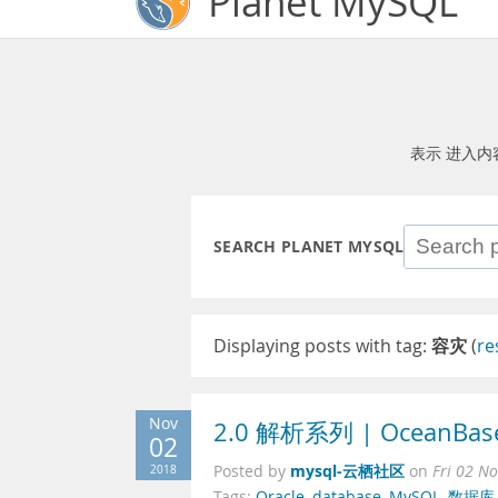
Planet MySQL
表示 进入内
SEARCH PLANET MYSQL
Displaying posts with tag:
容灾
(
re
Nov
2.0 解析系列 | OceanBase
02
mysql-云栖社区
2018
Posted by
on
Fri 02 N
Tags:
Oracle
,
database
,
MySQL
,
数据库