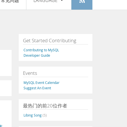
常见问题
LANGUAGE
登入
|
注册
English
Deutsch
Español
Get Started Contributing
Français
Contributing to MySQL
Italiano
Developer Guide
日本語
Events
Русский
MySQL Event Calendar
Português
Suggest An Event
中文
最热门的前20位作者
Libing Song
(5)
库