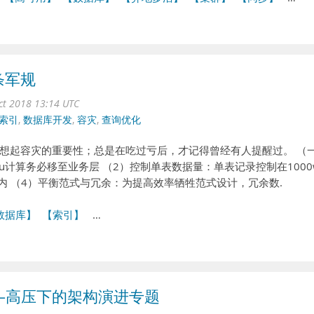
条军规
ct 2018 13:14 UTC
索引
,
数据库开发
,
容灾
,
查询优化
想起容灾的重要性；总是在吃过亏后，才记得曾经有人提醒过。 （
u计算务必移至业务层 （2）控制单表数据量：单表记录控制在1000
内 （4）平衡范式与冗余：为提高效率牺牲范式设计，冗余数.
数据库】
【索引】
…
—高压下的架构演进专题