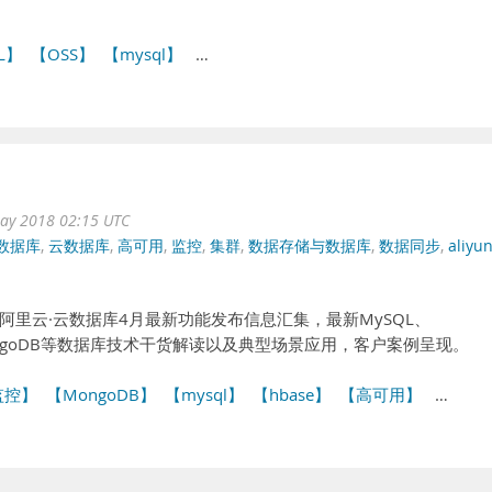
QL】
【OSS】
【mysql】
…
ay 2018 02:15 UTC
数据库
,
云数据库
,
高可用
,
监控
,
集群
,
数据存储与数据库
,
数据同步
,
aliyu
。阿里云·云数据库4月最新功能发布信息汇集，最新MySQL、
is、MongoDB等数据库技术干货解读以及典型场景应用，客户案例呈现。
监控】
【MongoDB】
【mysql】
【hbase】
【高可用】
…