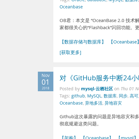
Oceanbase
OB君：本文是 “OceanBase 2.
家都很关心的“Flashback”闪回功
【数据存储与数据库】
【Oceanbase
[获取更多]
Nov
对《GitHub服务中断2
01
mysql-云栖社区
2018
Posted by
on
Thu 01 N
Tags:
github
,
MySQL
,
数据库
,
同步
,
高可
Oceanbase
,
异地多活
,
异地容灾
Github这次暴露的问题是异地容灾和
彻底规避这类问题。
【架构】
【Oceanbase】
【mysql】