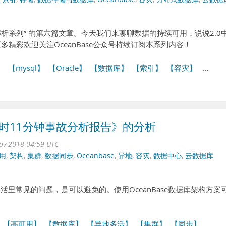
0 技术解析系列” 的第六篇文章。今天我们来聊聊数据的持续可用，说说2.0
能。更多精彩欢迎关注OceanBase公众号持续订阅本系列内容！
】
【mysql】
【Oracle】
【数据库】
【索引】
【容灾】
…
4小时11分钟事故分析报告》的分析
ov 2018 04:59 UTC
用
,
架构
,
集群
,
数据同步
,
Oceanbase
,
异地
,
容灾
,
数据中心
,
云数据库
多活里常见的问题，是可以避免的。使用OceanBase数据库架构方案
【高可用】
【数据库】
【异地多活】
【集群】
【同步】
…