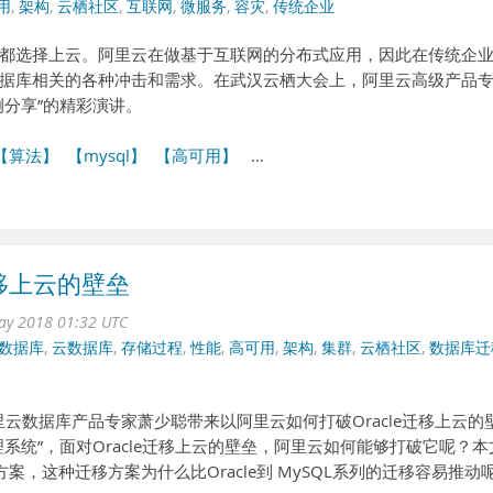
用
,
架构
,
云栖社区
,
互联网
,
微服务
,
容灾
,
传统企业
都选择上云。阿里云在做基于互联网的分布式应用，因此在传统企
据库相关的各种冲击和需求。在武汉云栖大会上，阿里云高级产品
例分享”的精彩演讲。
【算法】
【mysql】
【高可用】
…
迁移上云的壁垒
ay 2018 01:32 UTC
数据库
,
云数据库
,
存储过程
,
性能
,
高可用
,
架构
,
集群
,
云栖社区
,
数据库迁
里云数据库产品专家萧少聪带来以阿里云如何打破Oracle迁移上云的
管理系统”，面对Oracle迁移上云的壁垒，阿里云如何能够打破它呢？本
移的方案，这种迁移方案为什么比Oracle到 MySQL系列的迁移容易推动