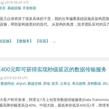
ug 2018 06:45 UTC
容灾
,
基础设施
,
开发框架
面几位讲师讲了很多具体的干货，我的分享偏重基础设施及架构思
设施，帮助架构做更好的迭代。 从架构的角度，技术团队应对的压
础设施】
【微服务】
【容器】
…
至400元即可获得实现秒级延迟的数据传输服务
ug 2018 02:49 UTC
,
数据同步
,
aliyun
,
数据迁移
,
异地
,
容灾
,
公有云
,
单点故障
,
异构数据
,
dts
和开发者，阿里云7月上旬宣布数据传输服务(Data Transmissi
能降价，最高降价幅度高达40%。中国大陆，最低单价低至400元/月，跨境