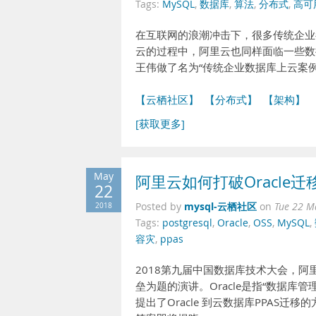
Tags:
MySQL
,
数据库
,
算法
,
分布式
,
高可
在互联网的浪潮冲击下，很多传统企业
云的过程中，阿里云也同样面临一些数
王伟做了名为“传统企业数据库上云案
【云栖社区】
【分布式】
【架构】
[获取更多]
May
阿里云如何打破Oracle
22
mysql-云栖社区
2018
Posted by
on
Tue 22 M
Tags:
postgresql
,
Oracle
,
OSS
,
MySQL
,
容灾
,
ppas
2018第九届中国数据库技术大会，阿
垒为题的演讲。Oracle是指“数据库
提出了Oracle 到云数据库PPAS迁