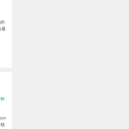
路的
力最
,
秒
on
专线