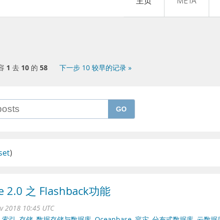
主页
META
容
1
去
10
的
58
下一步 10 较早的记录 »
GO
set
)
 2.0 之 Flashback功能
ov 2018 10:45 UTC
,
索引
,
存储
,
数据存储与数据库
,
Oceanbase
,
容灾
,
分布式数据库
,
云数据