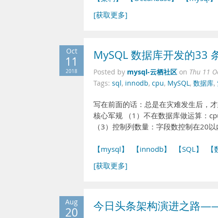
[获取更多]
Oct
MySQL 数据库开发的33 
11
mysql-云栖社区
2018
Posted by
on
Thu 11 O
Tags:
sql
,
innodb
,
cpu
,
MySQL
,
数据库
,
写在前面的话：总是在灾难发生后，才
核心军规 （1）不在数据库做运算：cp
（3）控制列数量：字段数控制在20以
【mysql】
【innodb】
【SQL】
【
[获取更多]
Aug
今日头条架构演进之路—
20