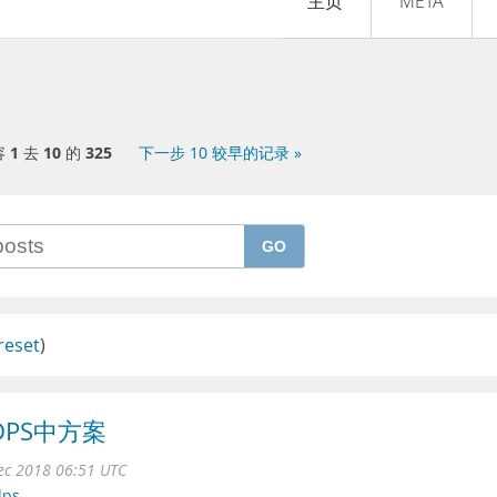
主页
META
容
1
去
10
的
325
下一步 10 较早的记录 »
GO
reset
)
DPS中方案
ec 2018 06:51 UTC
dps