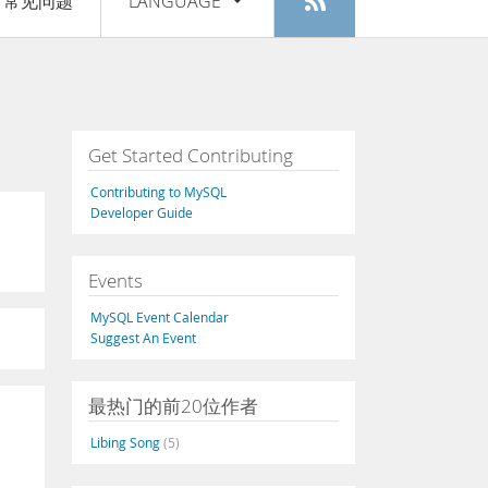
常见问题
LANGUAGE
登入
|
注册
English
Deutsch
Español
Get Started Contributing
Français
Contributing to MySQL
Italiano
Developer Guide
日本語
Events
Русский
MySQL Event Calendar
Português
Suggest An Event
中文
最热门的前20位作者
Libing Song
(5)