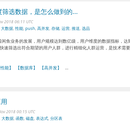
筛选数据，是怎么做到的...
ov 2018 06:11 UTC
,
大数据
,
性能
,
push
,
高并发
,
存储
,
运营
,
推送
,
选品
 随着闲鱼业务的发展，用户规模达到数亿级，用户维度的数据指标，达
快速筛选出符合期望的用户人群，进行精细化人群运营，是技术需
【性能】
【数据库】
【高并发】
…
应用
ov 2018 00:15 UTC
,
大数据
,
函数
,
磁盘
,
表达式
,
分区表