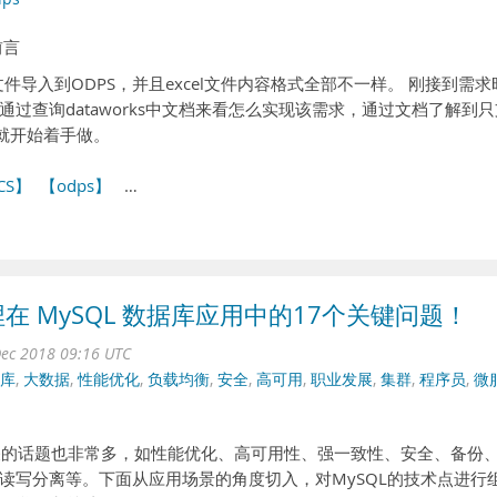
前言
文件导入到ODPS，并且excel文件内容格式全部不一样。 刚接到需求
过查询dataworks中文档来看怎么实现该需求，通过文档了解到只
后就开始着手做。
CS】
【odps】
…
埋在 MySQL 数据库应用中的17个关键问题！
ec 2018 09:16 UTC
库
,
大数据
,
性能优化
,
负载均衡
,
安全
,
高可用
,
职业发展
,
集群
,
程序员
,
微
L有关的话题也非常多，如性能优化、高可用性、强一致性、安全、备份
读写分离等。下面从应用场景的角度切入，对MySQL的技术点进行