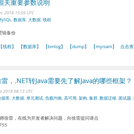
及相关重要参数说明
ec 2018 15:05 UTC
MySQL
,
数据库
,
大数据
,
线程
的逻辑备份
【线程】
【数据库】
【binlog】
【dump】
【myisam】
点击查
雷，.NET转Java需要先了解Java的哪些框架？
ov 2018 08:13 UTC
数据库
,
大数据
,
单元测试
,
负载均衡
,
高可用
,
架构
,
集群
,
数据迁移
,
面试题
,
师徐雷，在线为开发者解决问题，向徐雷提问请点
/755