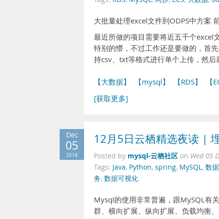
大批量处理excel文件到ODPS中方案 
最近所做的项目需要将近五千个excel
特别的懵，不过工作还是要做的，首先通
持csv、txt等格式进行单个上传，然
【大数据】
【mysql】
【RDS】
【E
[获取更多]
Dec
12月5日云栖精选夜读 | 
05
mysql-云栖社区
2018
Posted by
on
Wed 05 D
Tags:
Java
,
Python
,
spring
,
MySQL
,
数据
务
,
数据可视化
Mysql的使用非常普遍，跟MySQ
群、横向扩展、纵向扩展、负载均衡、