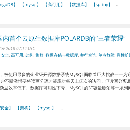
ngoDB】
【mysql】
【高可用】
【数据库】
【spring】
…
国内首个云原生数据库POLARDB的“王者荣耀”
ov 2018 07:14 UTC
,
安全
,
高可用
,
架构
,
集群
,
数据存储与数据库
,
并行查询
,
单点故障
,
弹性扩
，被使用最多的企业级开源数据系统MySQL面临着巨大挑战——为
;用户不断激增要将读写分离才能应对每天上亿次的访问，但读写分离
杂且效率低下、数据库可用性下降、MySQL的3T容量瓶颈等一系列
安全】
【架构】
【mysql】
…