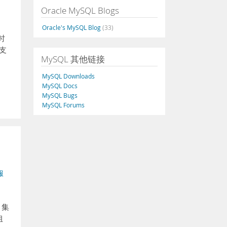
Oracle MySQL Blogs
Oracle's MySQL Blog
(33)
时
支
MySQL 其他链接
MySQL Downloads
MySQL Docs
MySQL Bugs
MySQL Forums
服
、集
组