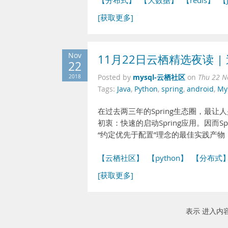
【分布式】
【大数据】
【redis】
【
[获取更多]
Nov
11月22日云栖精选夜读 | 送
22
mysql-云栖社区
2018
Posted by
on
Thu 22 N
Tags:
Java
,
Python
,
spring
,
android
,
My
在过去两三年的Spring生态圈，最让人
初衷：快速的启动Spring应用。因而Spr
“约定优先于配置”理念的最佳实践产物
【云栖社区】
【python】
【分布式
[获取更多]
表示 进入内