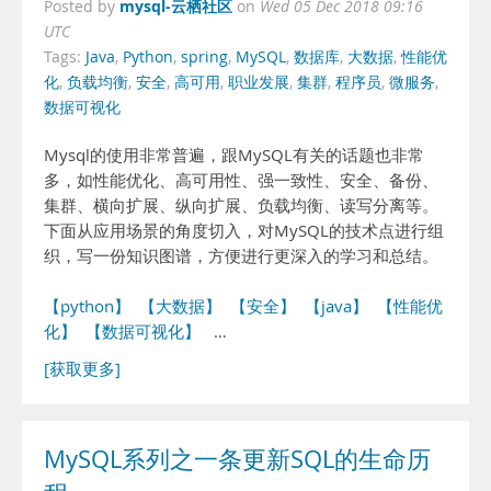
mysql-云栖社区
Posted by
on
Wed 05 Dec 2018 09:16
UTC
Tags:
Java
,
Python
,
spring
,
MySQL
,
数据库
,
大数据
,
性能优
化
,
负载均衡
,
安全
,
高可用
,
职业发展
,
集群
,
程序员
,
微服务
,
数据可视化
Mysql的使用非常普遍，跟MySQL有关的话题也非常
多，如性能优化、高可用性、强一致性、安全、备份、
集群、横向扩展、纵向扩展、负载均衡、读写分离等。
下面从应用场景的角度切入，对MySQL的技术点进行组
织，写一份知识图谱，方便进行更深入的学习和总结。
【python】
【大数据】
【安全】
【java】
【性能优
化】
【数据可视化】
…
[获取更多]
MySQL系列之一条更新SQL的生命历