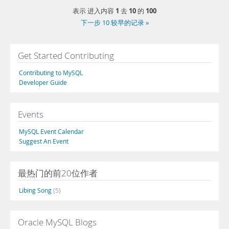
1
10
100
表示 进入内容
去
的
下一步 10 较早的记录 »
Get Started Contributing
Contributing to MySQL
Developer Guide
Events
MySQL Event Calendar
Suggest An Event
最热门的前20位作者
Libing Song
(5)
Oracle MySQL Blogs