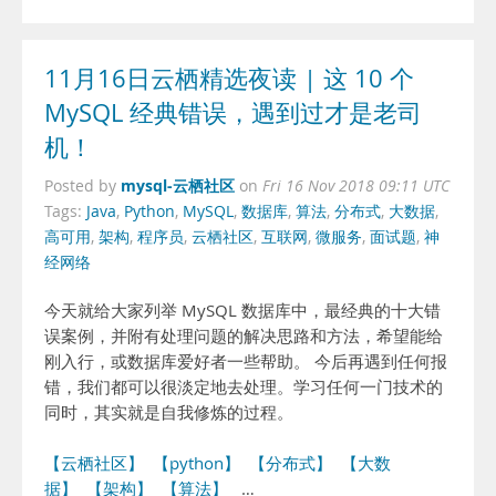
11月16日云栖精选夜读 | 这 10 个
MySQL 经典错误，遇到过才是老司
机！
mysql-云栖社区
Posted by
on
Fri 16 Nov 2018 09:11 UTC
Tags:
Java
,
Python
,
MySQL
,
数据库
,
算法
,
分布式
,
大数据
,
高可用
,
架构
,
程序员
,
云栖社区
,
互联网
,
微服务
,
面试题
,
神
经网络
今天就给大家列举 MySQL 数据库中，最经典的十大错
误案例，并附有处理问题的解决思路和方法，希望能给
刚入行，或数据库爱好者一些帮助。 今后再遇到任何报
错，我们都可以很淡定地去处理。学习任何一门技术的
同时，其实就是自我修炼的过程。
【云栖社区】
【python】
【分布式】
【大数
据】
【架构】
【算法】
…