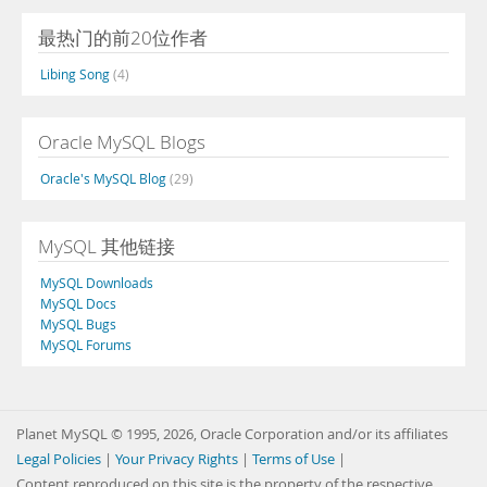
最热门的前20位作者
Libing Song
(4)
Oracle MySQL Blogs
Oracle's MySQL Blog
(29)
MySQL 其他链接
MySQL Downloads
MySQL Docs
MySQL Bugs
MySQL Forums
Planet MySQL © 1995, 2026, Oracle Corporation and/or its affiliates
Legal Policies
|
Your Privacy Rights
|
Terms of Use
|
Content reproduced on this site is the property of the respective