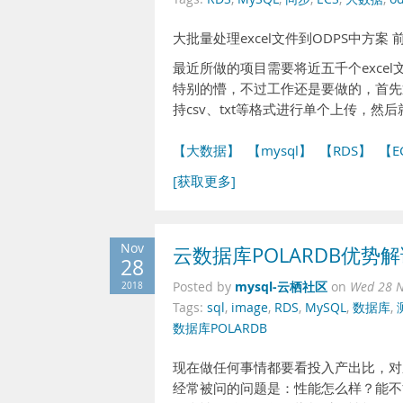
大批量处理excel文件到ODPS中方案 
最近所做的项目需要将近五千个excel
特别的懵，不过工作还是要做的，首先通
持csv、txt等格式进行单个上传，然
【大数据】
【mysql】
【RDS】
【E
[获取更多]
Nov
云数据库POLARDB优
28
mysql-云栖社区
2018
Posted by
on
Wed 28 N
Tags:
sql
,
image
,
RDS
,
MySQL
,
数据库
,
数据库POLARDB
现在做任何事情都要看投入产出比，对
经常被问的问题是：性能怎么样？能不