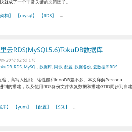
快就成了一个非常关键的决策因子。
架构】
【mysql】
【RDS】
…
阿里云RDS(MySQL5.6)TokuDB数据库
ov 2018 02:55 UTC
okuDB
,
RDS
,
MySQL
,
数据库
,
同步
,
配置
,
数据备份
,
云数据库RDS
压缩，高写入性能，读性能和InnoDB差不多。本文详解Percona
引擎）二进制的搭建，以及使用RDS备份文件恢复数据和搭建GTID同步到自
据库】
【yum】
【配置】
【SSL】
…