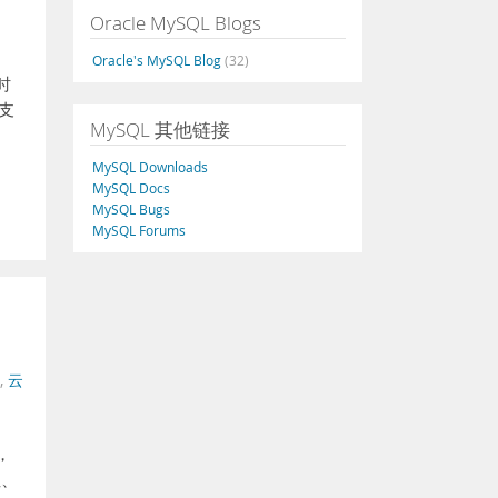
Oracle MySQL Blogs
Oracle's MySQL Blog
(32)
时
支
MySQL 其他链接
MySQL Downloads
MySQL Docs
MySQL Bugs
MySQL Forums
,
云
，
性、