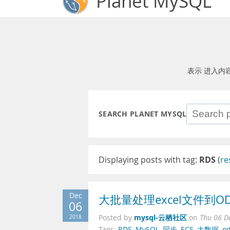
Planet MySQL
表示 进入内
SEARCH PLANET MYSQL
Displaying posts with tag:
RDS
(
re
Dec
大批量处理excel文件到O
06
mysql-云栖社区
2018
Posted by
on
Thu 06 D
Tags:
RDS
,
MySQL
,
同步
,
ECS
,
大数据
,
o