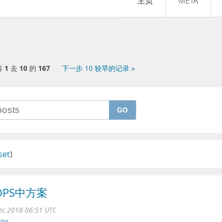
主页
META
容
1
去
10
的
167
下一步 10 较早的记录 »
GO
set
)
DPS中方案
ec 2018 06:51 UTC
dps