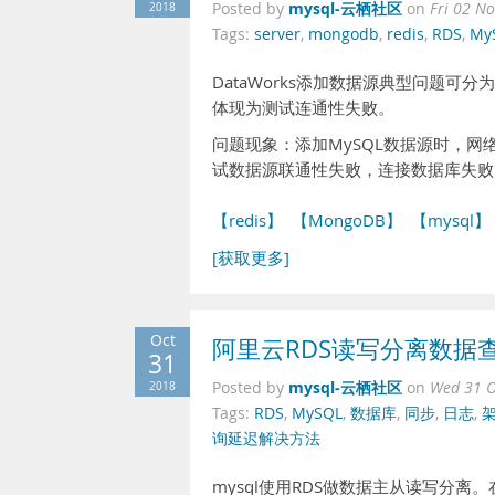
mysql-云栖社区
2018
Posted by
on
Fri 02 N
Tags:
server
,
mongodb
,
redis
,
RDS
,
My
DataWorks添加数据源典型问题可
体现为测试连通性失败。
问题现象：添加MySQL数据源时，
试数据源联通性失败，连接数据库失败，数据库连接
【redis】
【MongoDB】
【mysql】
[获取更多]
Oct
阿里云RDS读写分离数据
31
mysql-云栖社区
2018
Posted by
on
Wed 31 O
Tags:
RDS
,
MySQL
,
数据库
,
同步
,
日志
,
询延迟解决方法
mysql使用RDS做数据主从读写分