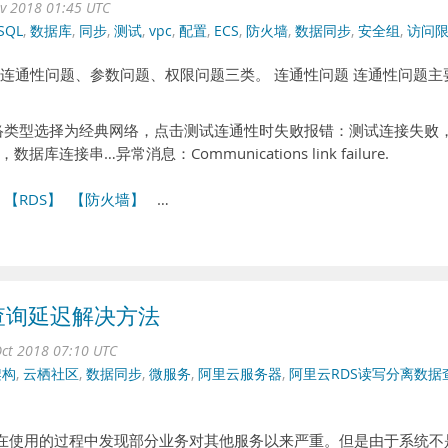
ov 2018 01:45 UTC
SQL
,
数据库
,
同步
,
测试
,
vpc
,
配置
,
ECS
,
防火墙
,
数据同步
,
安全组
,
访问
分为连通性问题、参数问题、权限问题三类。 连通性问题 连通性问题主
网络类型选择为经典网络，点击测试连通性时失败报错：测试连接失败
串…异常消息：Communications link failure.
【RDS】
【防火墙】
…
查询延迟解决方法
ct 2018 07:10 UTC
架构
,
云栖社区
,
数据同步
,
微服务
,
阿里云服务器
,
阿里云RDS读写分离数据
离。在使用的过程中发现部分业务对其他服务以来严重。但是由于系统不