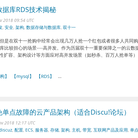
据库RDS技术揭秘
ov 2018 09:54 UTC
发
,
安全
,
架构
,
数据存储与数据库
,
双十一
但是在双十一抢购中经常会出现几万人抢一个红包或者很多人共同
比较担心的场景----高并发。作为历届双十一重要保障之一的云数
弹性扩容、架构设计等方面应对高并发场景（如秒杀、百万人抢单等）
构】
【mysql】
【RDS】
…
单点故障的云产品架构（适合Discu!论坛）
ov 2018 12:17 UTC
discuz
,
配置
,
ECS
,
服务器
,
存储
,
架构
,
主机
,
带宽
,
互联网产品及应用
,
单