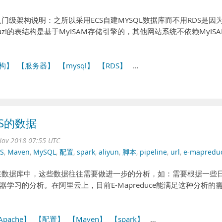
的入门级架构说明：之所以采用ECS自建MYSQL数据库而不用RDS是因
cuz!的表结构是基于MyISAM存储引擎的，其他网站系统不依赖MyISA
构】
【服务器】
【mysql】
【RDS】
…
DS的数据
ov 2018 07:55 UTC
S
,
Maven
,
MySQL
,
配置
,
spark
,
aliyun
,
脚本
,
pipeline
,
url
,
e-mapredu
在数据库中，这些数据往往需要做进一步的分析，如：需要根据一些
学习的分析。在阿里云上，目前E-Mapreduce能满足这种分析的
Apache】
【配置】
【Maven】
【spark】
…