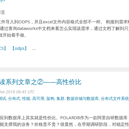
前言
文件导入到ODPS，并且excel文件内容格式全部不一样。 刚接到需求
过查询dataworks中文档来看怎么实现该需求，通过文档了解到只
后就开始着手做。
CS】
【odps】
…
势解读系列文章之②——高性价比
ov 2018 06:45 UTC
测试
,
分布式
,
性能
,
高可用
,
架构
,
集群
,
数据存储与数据库
,
分布式文件系统
应到数据库上其实就是性价比。POLARDB作为一款阿里自研数据库
能支撑我的业务？价格贵不贵？很显然，在早期调研阶段，对稳定