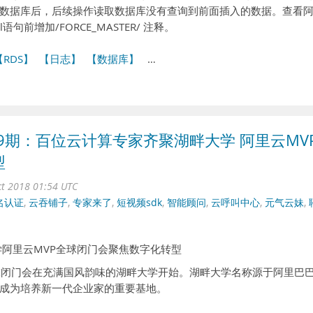
数据库后，后续操作读取数据库没有查询到前面插入的数据。查看
前增加/FORCE_MASTER/ 注释。
【RDS】
【日志】
【数据库】
…
第9期：百位云计算专家齐聚湖畔大学 阿里云MV
型
ct 2018 01:54 UTC
名认证
,
云吞铺子
,
专家来了
,
短视频sdk
,
智能顾问
,
云呼叫中心
,
元气云妹
,
学阿里云MVP全球闭门会聚焦数字化转型
球闭门会在充满国风韵味的湖畔大学开始。湖畔大学名称源于阿里巴
成为培养新一代企业家的重要基地。