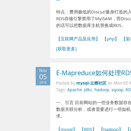
特点：费用极低的Discuz!量身打造
RDS存储引擎禁用了MyISAM，而Dis
的话可以把数据库主机替换成RDS。
【互联网产品及应用】
【php】
【架
[获取更多]
Nov
E-Mapreduce如何处理R
05
mysql-云栖社区
2018
Posted by
on
Mon 05 N
Tags:
Apache
,
jdbc
,
hadoop
,
sqoop
,
RD
一、引言 目前网站的一些业务数据存
数据关联分析，或者需要进行一些如机器
求。
【mysql】
【RDS】
【hadoop】
【