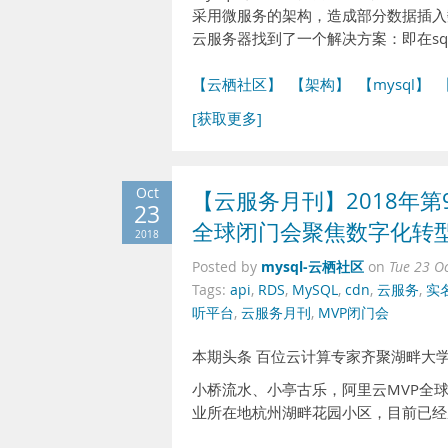
采用微服务的架构，造成部分数据插入
云服务器找到了一个解决方案：即在sql语句
【云栖社区】
【架构】
【mysql】
[获取更多]
Oct
【云服务月刊】2018年
23
全球闭门会聚焦数字化转
2018
mysql-云栖社区
Posted by
on
Tue 23 O
Tags:
api
,
RDS
,
MySQL
,
cdn
,
云服务
,
实
听平台
,
云服务月刊
,
MVP闭门会
本期头条 百位云计算专家齐聚湖畔大
小桥流水、小亭古乐，阿里云MVP全
业所在地杭州湖畔花园小区，目前已经