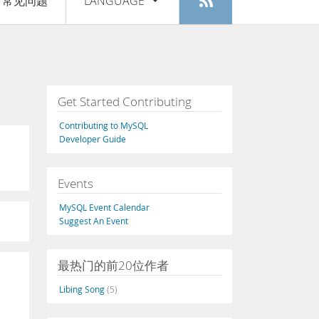
常见问题
LANGUAGE
登入
|
注册
English
Deutsch
Español
Get Started Contributing
Français
Contributing to MySQL
Italiano
Developer Guide
日本語
Events
Русский
MySQL Event Calendar
Português
Suggest An Event
中文
最热门的前20位作者
Libing Song
(5)