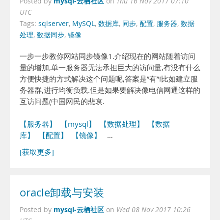
mysql-云栖社区
Posted by
on
Thu 16 Nov 2017 07:10
UTC
Tags:
sqlserver
,
MySQL
,
数据库
,
同步
,
配置
,
服务器
,
数据
处理
,
数据同步
,
镜像
一步一步教你网站同步镜像1.介绍现在的网站随着访问
量的增加,单一服务器无法承担巨大的访问量,有没有什么
方便快捷的方式解决这个问题呢,答案是”有”!比如建立服
务器群,进行均衡负载.但是如果要解决像电信网通这样的
互访问题(中国网民的悲哀.
【服务器】
【mysql】
【数据处理】
【数据
库】
【配置】
【镜像】
…
[获取更多]
oracle卸载与安装
mysql-云栖社区
Posted by
on
Wed 08 Nov 2017 10:26