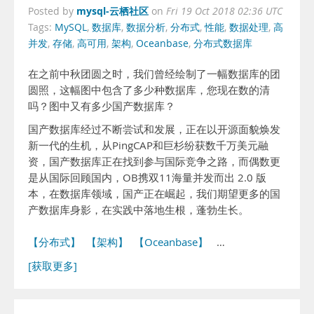
mysql-云栖社区
Posted by
on
Fri 19 Oct 2018 02:36 UTC
Tags:
MySQL
,
数据库
,
数据分析
,
分布式
,
性能
,
数据处理
,
高
并发
,
存储
,
高可用
,
架构
,
Oceanbase
,
分布式数据库
在之前中秋团圆之时，我们曾经绘制了一幅数据库的团
圆照，这幅图中包含了多少种数据库，您现在数的清
吗？图中又有多少国产数据库？
国产数据库经过不断尝试和发展，正在以开源面貌焕发
新一代的生机，从PingCAP和巨杉纷获数千万美元融
资，国产数据库正在找到参与国际竞争之路，而偶数更
是从国际回顾国内，OB携双11海量并发而出 2.0 版
本，在数据库领域，国产正在崛起，我们期望更多的国
产数据库身影，在实践中落地生根，蓬勃生长。
【分布式】
【架构】
【Oceanbase】
…
[获取更多]