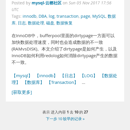
mysql-云栖社区
Posted by
on
Sun 05 Nov 2017 17:56
UTC
Tags:
innodb
,
DBA
,
log
,
transaction
,
page
,
MySQL
,
数据
库
,
日志
,
数据处理
,
磁盘
,
数据恢复
在InnoDB中，bufferpool里面的dirtypage一方面可以
加快数据处理速度，同时也会造成数据的不一致
(RAMvsDISK)。本文介绍了dirtypage是如何产生，以及
InnoDB如何利用redolog如何消除dirtypage产生的数据
不一致。
【mysql】
【innodb】
【日志】
【LOG】
【数据处
理】
【数据库】
【Transaction】
…
[获取更多]
1
10
27
表示 进入内容
去
的
下一步 10 较早的记录 »