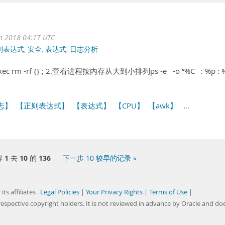
un 2018 04:17 UTC
则表达式
,
安全
,
表达式
,
日志分析
-exec rm -rf {} ; 2.查看进程按内存从大到小排列ps -e -o “%C : %p : %
志】
【正则表达式】
【表达式】
【CPU】
【awk】
…
容
1
去
10
的
136
下一步 10 较早的记录 »
its affiliates
Legal Policies
|
Your Privacy Rights
|
Terms of Use
|
respective copyright holders. It is not reviewed in advance by Oracle and do