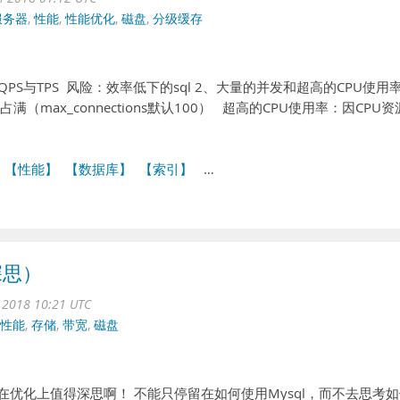
服务器
,
性能
,
性能优化
,
磁盘
,
分级缓存
PS与TPS 风险：效率低下的sql 2、大量的并发和超高的CPU使用
max_connections默认100） 超高的CPU使用率：因CPU资
【性能】
【数据库】
【索引】
…
深思）
l 2018 10:21 UTC
性能
,
存储
,
带宽
,
磁盘
，在优化上值得深思啊！ 不能只停留在如何使用Mysql，而不去思考