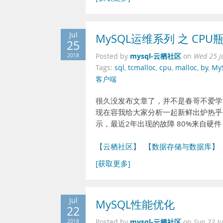
Jul
MySQL运维系列 之 CP
25
mysql-云栖社区
2018
Posted by
on
Wed 25 J
Tags:
sql
,
tcmalloc
,
cpu
,
malloc
,
by
,
My
客户端
很久没发布文章了，并不是春哥不爱学
现在容我给大家分析一起新鲜出炉热乎
示，最近2年出现的故障 80%来自硬件
【云栖社区】
【数据存储与数据库】
[获取更多]
Jul
MySQL性能优化
22
mysql-云栖社区
2018
Posted by
on
Sun 22 J