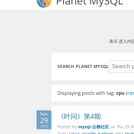
Planet MySQL
表示 进入内
SEARCH PLANET MYSQL
Displaying posts with tag:
cpu
(
re
Nov
《叶问》第4期
29
mysql-云栖社区
2018
Posted by
on
Thu 29 N
Tags:
Linux
,
innodb
,
hadoop
,
cpu
,
Hive