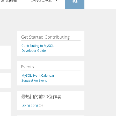
常见问题
LANGUAGE
登入
|
注册
English
Deutsch
Español
Get Started Contributing
Français
Contributing to MySQL
Italiano
Developer Guide
日本語
Events
Русский
MySQL Event Calendar
Português
Suggest An Event
中文
最热门的前20位作者
Libing Song
(5)