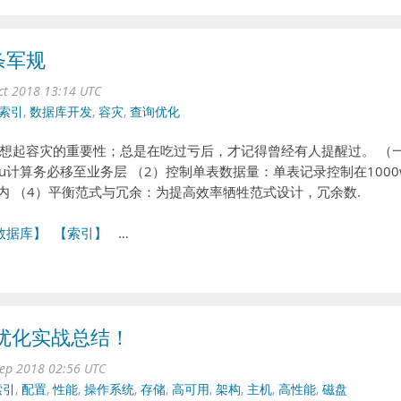
条军规
ct 2018 13:14 UTC
索引
,
数据库开发
,
容灾
,
查询优化
想起容灾的重要性；总是在吃过亏后，才记得曾经有人提醒过。 （
u计算务必移至业务层 （2）控制单表数据量：单表记录控制在1000
内 （4）平衡范式与冗余：为提高效率牺牲范式设计，冗余数.
数据库】
【索引】
…
能优化实战总结！
ep 2018 02:56 UTC
索引
,
配置
,
性能
,
操作系统
,
存储
,
高可用
,
架构
,
主机
,
高性能
,
磁盘