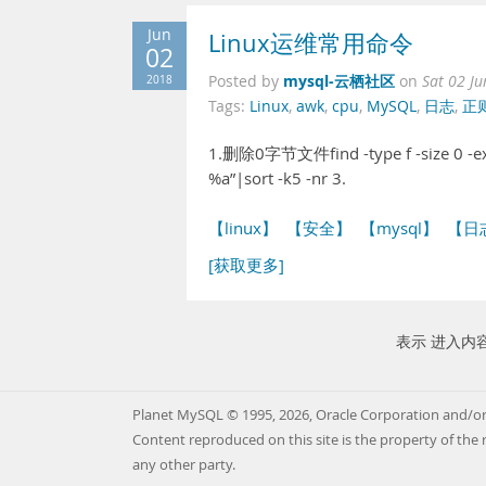
Jun
Linux运维常用命令
02
mysql-云栖社区
2018
Posted by
on
Sat 02 J
Tags:
Linux
,
awk
,
cpu
,
MySQL
,
日志
,
正
1.删除0字节文件find -type f -size 0 
%a”|sort -k5 -nr 3.
【linux】
【安全】
【mysql】
【日
[获取更多]
表示 进入内
Planet MySQL © 1995, 2026, Oracle Corporation and/or 
Content reproduced on this site is the property of the 
any other party.