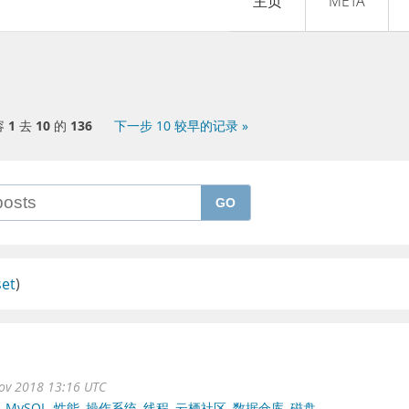
主页
META
容
1
去
10
的
136
下一步 10 较早的记录 »
GO
set
)
ov 2018 13:16 UTC
,
MySQL
,
性能
,
操作系统
,
线程
,
云栖社区
,
数据仓库
,
磁盘