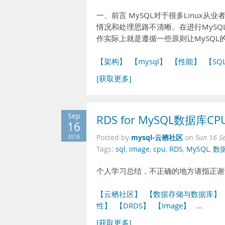
一、前言 MySQL对于很多Linu
情况和处理思路不清晰。在进行MySQ
作实际上就是遵循一些原则让MySQ
【架构】
【mysql】
【性能】
【SQ
[获取更多]
Sep
RDS for MySQL数据
16
mysql-云栖社区
2018
Posted by
on
Sun 16 S
Tags:
sql
,
image
,
cpu
,
RDS
,
MySQL
,
数
个人学习总结，不正确的地方请指正谢
【云栖社区】
【数据存储与数据库】
性】
【DRDS】
【Image】
…
[获取更多]