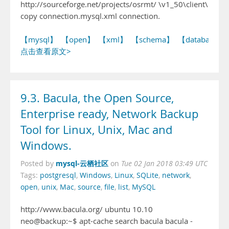
http://sourceforge.net/projects/osrmt/ \v1_50\client\
copy connection.mysql.xml connection.
【mysql】
【open】
【xml】
【schema】
【database】
点击查看原文>
9.3. Bacula, the Open Source,
Enterprise ready, Network Backup
Tool for Linux, Unix, Mac and
Windows.
mysql-云栖社区
Posted by
on
Tue 02 Jan 2018 03:49 UTC
Tags:
postgresql
,
Windows
,
Linux
,
SQLite
,
network
,
open
,
unix
,
Mac
,
source
,
file
,
list
,
MySQL
http://www.bacula.org/ ubuntu 10.10
neo@backup:~$ apt-cache search bacula bacula -