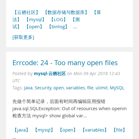
【云栖社区】
【数据存储与数据库】
【算
法】
【mysql】
【LOG】
【测
试】
【open】
【binlog】
…
[获取更多]
Errcode: 24 - Too many open files
mysql-云栖社区
Posted by
on
Mon 09 Apr 2018 12:43
UTC
Tags:
Java
,
Security
,
open
,
variables
,
file
,
ulimit
,
MySQL
先做个简单记录，后面有时间再编辑应用报错
java.sql.SQLException: Out of resources when opening file '
检查方法 mysql> show global var...
【java】
【mysql】
【open】
【variables】
【file】
【Se
…