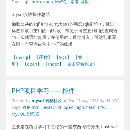
Tags:
sql
,
index
,
open
,
MySQL
,
索引
,
函数
mysql实践操作总结
抽取公共的sql语句 在mybatis的动态sql编写中，通过
标签抽取可重用的sql片段，常见于可重复利用的查询语
句，实现语句复用；在使用时，通过引入，可达到跟写
在同一个查询语句中一样的效果。
【mysql】
【函数】
【SQL】
【索
引】
【open】
【index】
点击查看原文>
PHP项目学习——控件
mysql-云栖社区
Posted by
on
Sat 11 Aug 2018 04:05 UTC
Tags:
PHP
,
html
,
javascript
,
open
,
high
,
flash
,
TYPE
,
MySQL
,
浏览器
主要是在项目学习中总结的一些东西 动态效果 flashbar