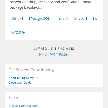
network backup, recovery and verification - meta-
package bacula-cl...
【linux】
【PostgreSQL】
【mac】
【mysql】
【windo
…
[获取更多]
1
10
113
表示 进入内容
去
的
下一步 10 较早的记录 »
Get Started Contributing
Contributing to MySQL
Developer Guide
Events
MySQL Event Calendar