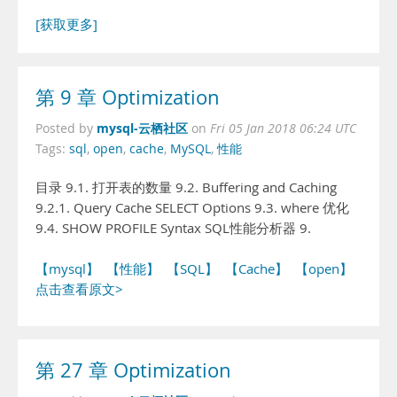
[获取更多]
第 9 章 Optimization
mysql-云栖社区
Posted by
on
Fri 05 Jan 2018 06:24 UTC
Tags:
sql
,
open
,
cache
,
MySQL
,
性能
目录 9.1. 打开表的数量 9.2. Buffering and Caching
9.2.1. Query Cache SELECT Options 9.3. where 优化
9.4. SHOW PROFILE Syntax SQL性能分析器 9.
【mysql】
【性能】
【SQL】
【Cache】
【open】
点击查看原文>
第 27 章 Optimization