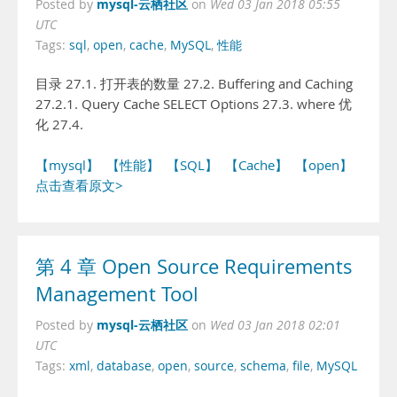
mysql-云栖社区
Posted by
on
Wed 03 Jan 2018 05:55
UTC
Tags:
sql
,
open
,
cache
,
MySQL
,
性能
目录 27.1. 打开表的数量 27.2. Buffering and Caching
27.2.1. Query Cache SELECT Options 27.3. where 优
化 27.4.
【mysql】
【性能】
【SQL】
【Cache】
【open】
点击查看原文>
第 4 章 Open Source Requirements
Management Tool
mysql-云栖社区
Posted by
on
Wed 03 Jan 2018 02:01
UTC
Tags:
xml
,
database
,
open
,
source
,
schema
,
file
,
MySQL