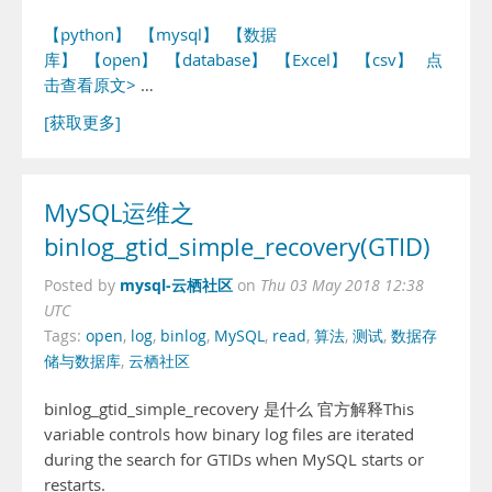
【python】
【mysql】
【数据
库】
【open】
【database】
【Excel】
【csv】
点
击查看原文>
…
[获取更多]
MySQL运维之
binlog_gtid_simple_recovery(GTID)
mysql-云栖社区
Posted by
on
Thu 03 May 2018 12:38
UTC
Tags:
open
,
log
,
binlog
,
MySQL
,
read
,
算法
,
测试
,
数据存
储与数据库
,
云栖社区
binlog_gtid_simple_recovery 是什么 官方解释This
variable controls how binary log files are iterated
during the search for GTIDs when MySQL starts or
restarts.