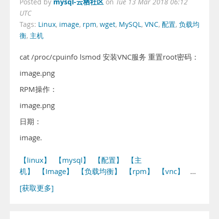
mysql-云栖社区
Posted by
on
Tue 13 Mar 2018 06:12
UTC
Tags:
Linux
,
image
,
rpm
,
wget
,
MySQL
,
VNC
,
配置
,
负载均
衡
,
主机
cat /proc/cpuinfo lsmod 安装VNC服务 重置root密码：
image.png
RPM操作：
image.png
日期：
image.
【linux】
【mysql】
【配置】
【主
机】
【Image】
【负载均衡】
【rpm】
【vnc】
…
[获取更多]