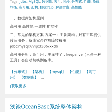
Tags:
jdbc
,
MySQL
,
数据库
,
索引
,
同步
,
分布式
,
性能
,
负载
均衡
,
高可用
,
架构
,
数据同步
,
解决方案
,
高性能
一、数据库架构原则
高可用 高性能 一致性 扩展性
二、常见的架构方案 方案一：主备架构，只有主库提供
读写服务，备库冗余作故障转移用
jdbc:mysql://vip:3306/xxdb
高可用分析：高可用，主库挂了，keepalive（只是一种
工具）会自动切换到备库。
【分布式】
【架构】
【mysql】
【性能】
【高可
用】
【数据库】
…
[获取更多]
浅谈OceanBase系统整体架构