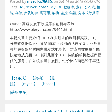
mysql-云栖社区
Posted by
on
Sat 14 Jul 2018 00:43 UTC
Tags:
sql
,
server
,
hbase
,
MySQL
,
数据库
,
索引
,
分布式
,
性
能
,
存储
,
负载均衡
,
高可用
,
架构
,
监控
,
集群
,
分布式数据库
Qunar 高速发展下数据库的创新与发展
http://www.bieryun.com/3402.html
本篇文章主要介绍 TiDB 在去哪儿的调研和实践。 1、
分布式数据库诞生背景 随着互联网的飞速发展，业务量
可能在短短的时间内爆发式地增长，对应的数据量可能
快速地从几百 GB 涨到几百个 TB，传统的单机数据库提
供的服务，在系统的可扩展性、性价比方面已经不再适
用。
【分布式】
【架构】
【监
控】
【mysql】
【hbase】
…
[获取更多]