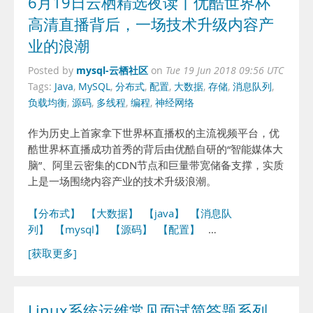
6月19日云栖精选夜读丨优酷世界杯
高清直播背后，一场技术升级内容产
业的浪潮
mysql-云栖社区
Posted by
on
Tue 19 Jun 2018 09:56 UTC
Tags:
Java
,
MySQL
,
分布式
,
配置
,
大数据
,
存储
,
消息队列
,
负载均衡
,
源码
,
多线程
,
编程
,
神经网络
作为历史上首家拿下世界杯直播权的主流视频平台，优
酷世界杯直播成功首秀的背后由优酷自研的“智能媒体大
脑”、阿里云密集的CDN节点和巨量带宽储备支撑，实质
上是一场围绕内容产业的技术升级浪潮。
【分布式】
【大数据】
【java】
【消息队
列】
【mysql】
【源码】
【配置】
…
[获取更多]
Linux系统运维常见面试简答题系列