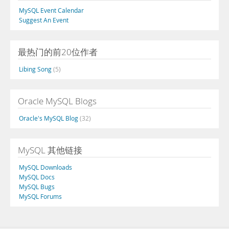
MySQL Event Calendar
Suggest An Event
最热门的前20位作者
Libing Song
(5)
Oracle MySQL Blogs
Oracle's MySQL Blog
(32)
MySQL 其他链接
MySQL Downloads
MySQL Docs
MySQL Bugs
MySQL Forums