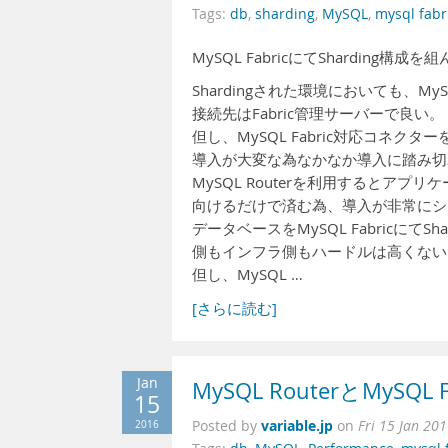
Tags:
db
,
sharding
,
MySQL
,
mysql fabr
MySQL FabricにてSharding
Shardingされた環境においても、M
接続先はFabric管理サーバーで良い。
但し、MySQL Fabric対応コネ
導入が大変な為なかなか導入に踏み切
MySQL Routerを利用するとアプ
向けるだけで済む為、導入が非常にシ
データベースをMySQL FabricにてS
側もインフラ側もハードルは高くない
但し、MySQL …
[さらに読む]
Jan
MySQL RouterとMyS
15
variable.jp
2016
Posted by
on
Fri 15 Jan 20