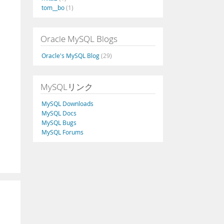
tom__bo
(1)
Oracle MySQL Blogs
Oracle's MySQL Blog
(29)
MySQLリンク
MySQL Downloads
MySQL Docs
MySQL Bugs
MySQL Forums