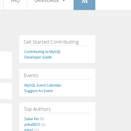
FAQ
LANGUAGE
Login
|
Register
English
Deutsch
Español
Get Started Contributing
Français
Contributing to MySQL
Italiano
Developer Guide
日本語
Events
Русский
MySQL Event Calendar
Português
Suggest An Event
中文
Top Authors
Sakai Kei
(8)
yoku0825
(2)
mita2
(1)