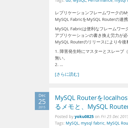
Tags:
db
,
MySQL
,
Performance
,
mysql 
レプリケーションフレームワークのMyS
MySQL FabricをMySQL R
MySQL Fabricは便利なフレーム
アプリケーションの書き換え労力が必
MySQL Routerのリリースによ
1. 障害発生時にマスターとスレー
無い。
2. …
[さらに読む]
Dec
MySQL Routerをl
25
るメモと、MySQL Ro
2015
yoku0825
Posted by
on
Fri 25 Dec 201
Tags:
MySQL
,
mysql fabric
,
MySQL Rou