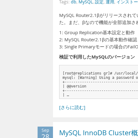
Tags:
db
,
MySQL
,
設定
,
運用
,
インストー
MySQL Router2.1βがリリースされ
た。まだ、βなので機能が全部追加さ
1: Group Replication基本設定と動作
2: MySQL Router2.1βの基本動作確認
3: Single Primaryモードの場合のFa
検証で利用したMySQLのバージョン
[root@replications gr]# /usr/local/
mysql: [Warning] Using a password o
+----------------------------------
| @@version                        
+----------------------------------
| …
[さらに読む]
Sep
MySQL InnoDB Cluster
28