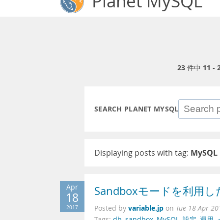
Planet MySQL
23
件中
11
-
SEARCH PLANET MYSQL
Displaying posts with tag:
MySQL 
Apr
Sandboxモードを利用したI
18
variable.jp
2017
Posted by
on
Tue 18 Apr 20
Tags:
db
,
sandbox
,
MySQL
,
設定
,
運用
,