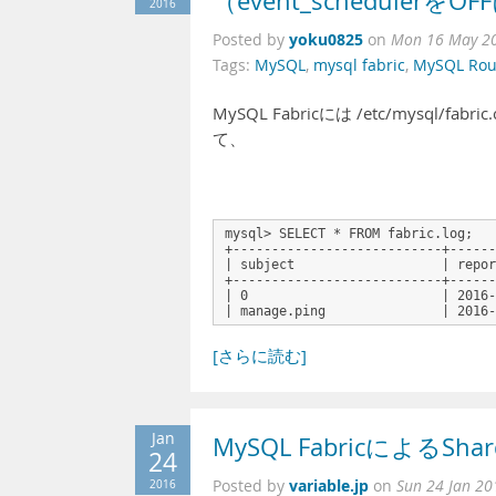
（event_scheduler
2016
yoku0825
Posted by
on
Mon 16 May 20
Tags:
MySQL
,
mysql fabric
,
MySQL Rou
MySQL Fabricには /etc/mysql
て、
mysql> SELECT * FROM fabric.log;
+---------------------------+------
| subject                   | repor
+---------------------------+------
| 0                         | 2016-
| manage.ping               | 2016-
[さらに読む]
Jan
MySQL FabricによるSh
24
variable.jp
2016
Posted by
on
Sun 24 Jan 20