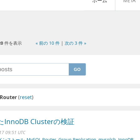
ホーム
META
20
件を表示
« 前の 10 件
|
次の 3 件 »
GO
Router
(
reset
)
nnoDB Clusterの検証
17 09:51 UTC
インストール
,
MySQL Router
,
Group Replication
,
mysqlsh
,
InnoDB