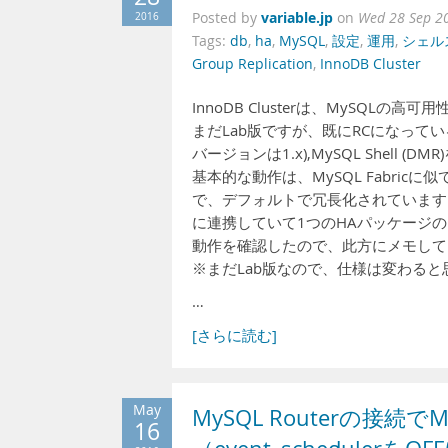
variable.jp
2016
Posted by
on
Wed 28 Sep 2
Tags:
db
,
ha
,
MySQL
,
設定
,
運用
,
シェル
Group Replication
,
InnoDB Cluster
InnoDB Clusterは、MySQL
まだLab版ですが、既にRCになっているMySQ
バージョンは1.x),MySQL Shell
基本的な動作は、MySQL Fabricに似
で、デフォルトで冗長化されています。また、MySQ
に連携していて1つのHAパッケージ
動作を確認したので、此方にメモして
※まだLab版なので、仕様は変わると
…
[さらに読む]
May
MySQL Routerの接続で
16