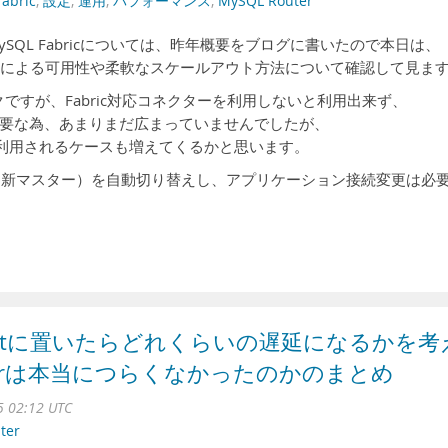
fabric
,
設定
,
運用
,
パフォーマンス
,
MySQL Router
QL Fabricについては、昨年概要をブログに書いたので本日は、
outerの連携による可用性や柔軟なスケールアウト方法について確認して見ま
ワークですが、Fabric対応コネクターを利用しないと利用出来ず、
要な為、あまりまだ広まっていませんでしたが、
り今後利用されるケースも増えてくるかと思います。
ブ（新マスター）を自動切り替えし、アプリケーション接続変更は必
ocalhostに置いたらどれくらいの遅延になるかを考
uterは本当につらくなかったのかのまとめ
5 02:12 UTC
ter