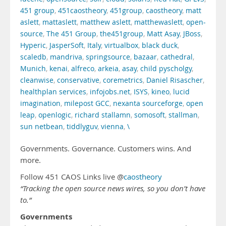
451 group
,
451caostheory
,
451group
,
caostheory
,
matt
aslett
,
mattaslett
,
matthew aslett
,
matthewaslett
,
open-
source
,
The 451 Group
,
the451group
,
Matt Asay
,
JBoss
,
Hyperic
,
JasperSoft
,
Italy
,
virtualbox
,
black duck
,
scaledb
,
mandriva
,
springsource
,
bazaar
,
cathedral
,
Munich
,
kenai
,
alfreco
,
arkeia
,
asay
,
child pyscholgy
,
cleanwise
,
conservative
,
coremetrics
,
Daniel Risascher
,
healthplan services
,
infojobs.net
,
ISYS
,
kineo
,
lucid
imagination
,
milepost GCC
,
nexanta sourceforge
,
open
leap
,
openlogic
,
richard stallamn
,
somosoft
,
stallman
,
sun netbean
,
tiddlyguv
,
vienna
,
\
Governments. Governance. Customers wins. And
more.
Follow 451 CAOS Links live @
caostheory
“Tracking the open source news wires, so you don’t have
to.”
Governments