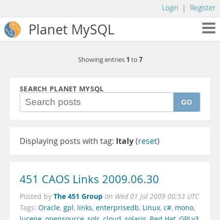
Login
|
Register
Planet MySQL
1
7
Showing entries
to
SEARCH PLANET MYSQL
GO
Displaying posts with tag:
Italy
(
reset
)
451 CAOS Links 2009.06.30
The 451 Group
Posted by
on
Wed 01 Jul 2009 00:53 UTC
Tags:
Oracle
,
gpl
,
links
,
enterprisedb
,
Linux
,
c#
,
mono
,
lucene
,
opensource
,
solr
,
cloud
,
solaris
,
Red Hat
,
GPLv3
,