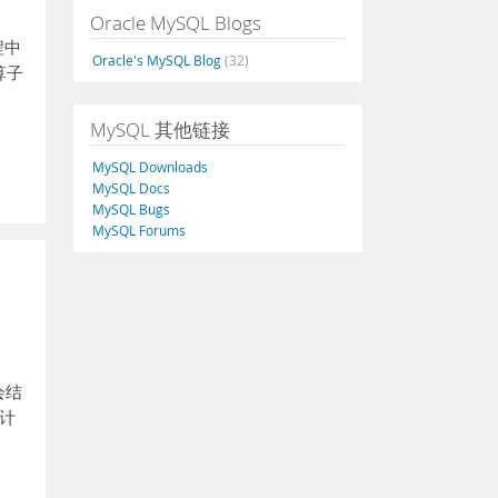
Oracle MySQL Blogs
程中
Oracle's MySQL Blog
(32)
算子
MySQL 其他链接
MySQL Downloads
MySQL Docs
MySQL Bugs
MySQL Forums
会结
流计