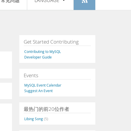
常见问题
LANGUAGE
登入
|
注册
English
Deutsch
Español
Get Started Contributing
Français
Contributing to MySQL
Italiano
Developer Guide
日本語
Events
Русский
MySQL Event Calendar
Português
Suggest An Event
中文
最热门的前20位作者
Libing Song
(5)