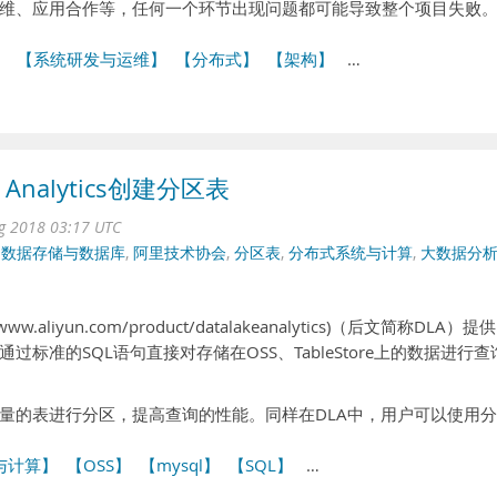
维、应用合作等，任何一个环节出现问题都可能导致整个项目失败
】
【系统研发与运维】
【分布式】
【架构】
…
Analytics创建分区表
ug 2018 03:17 UTC
,
数据存储与数据库
,
阿里技术协会
,
分区表
,
分布式系统与计算
,
大数据分
ps://www.aliyun.com/product/datalakeanalytics)（后文简称DLA）提
标准的SQL语句直接对存储在OSS、TableStore上的数据进行查
量的表进行分区，提高查询的性能。同样在DLA中，用户可以使用分
与计算】
【OSS】
【mysql】
【SQL】
…