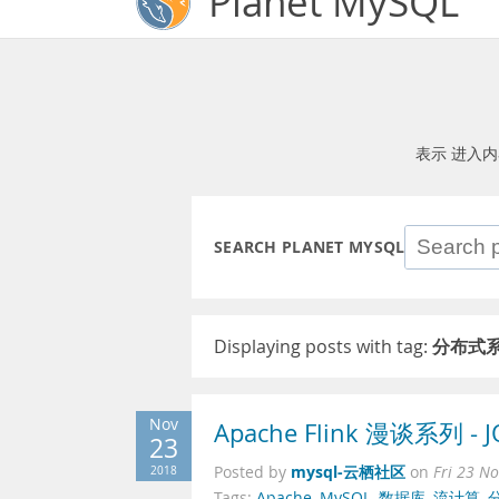
Planet MySQL
表示 进入
SEARCH PLANET MYSQL
Displaying posts with tag:
分布式
Nov
Apache Flink 漫谈系列 - 
23
mysql-云栖社区
2018
Posted by
on
Fri 23 N
Tags:
Apache
,
MySQL
,
数据库
,
流计算
,