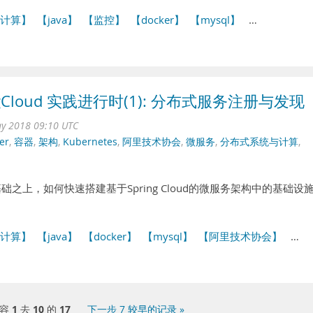
计算】
【java】
【监控】
【docker】
【mysql】
…
ingCloud 实践进行时(1): 分布式服务注册与发现
ay 2018 09:10 UTC
er
,
容器
,
架构
,
Kubernetes
,
阿里技术协会
,
微服务
,
分布式系统与计算
,
务基础之上，如何快速搭建基于Spring Cloud的微服务架构中的基础设
计算】
【java】
【docker】
【mysql】
【阿里技术协会】
…
内容
1
去
10
的
17
下一步 7 较早的记录 »