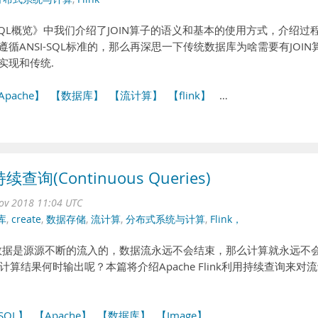
系列 - SQL概览》中我们介绍了JOIN算子的语义和基本的使用方式，介绍过
上是遵循ANSI-SQL标准的，那么再深思一下传统数据库为啥需要有JOIN
部实现和传统.
Apache】
【数据库】
【流计算】
【flink】
…
持续查询(Continuous Queries)
ov 2018 11:04 UTC
库
,
create
,
数据存储
,
流计算
,
分布式系统与计算
,
Flink，
数据是源源不断的流入的，数据流永远不会结束，那么计算就永远不
结果何时输出呢？本篇将介绍Apache Flink利用持续查询来对
SQL】
【Apache】
【数据库】
【Image】
…