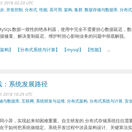
ct 2018 02:20 UTC
步
,
并发控制
,
分布式
,
性能
,
高可用
,
架构
,
集群
,
数据存储与数据库
,
分布式
依赖的，MySQL数据一致性的绝杀利器，使用中完全不需要担心数据延迟，
数据修复、解决复制延迟、维护时担心影响业务的问题中彻底解脱。
架构】
【分布式系统与计算】
【mysql】
【性能】
…
践：系统发展路径
ct 2018 10:29 UTC
储与数据库
,
互联网
,
系统研发与运维
,
分布式架构
,
分布式系统与计算
,
安
同小异，实现起来却困难重重。自主研发的 分布式存储系统往往需
在于如何把系统做稳定。系统开发过程中涉及架构设计、关键算法