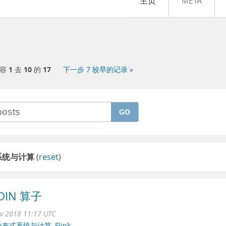
主页
META
内容
1
去
10
的
17
下一步 7 较早的记录 »
GO
系统与计算
(
reset
)
JOIN 算子
ov 2018 11:17 UTC
分布式系统与计算
,
Flink