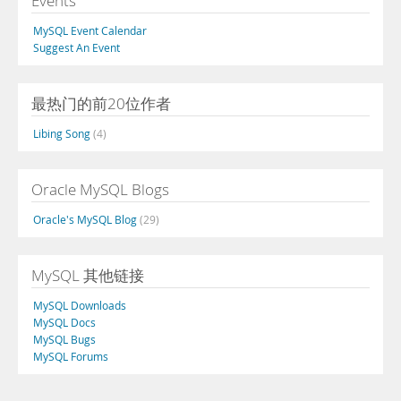
Events
MySQL Event Calendar
Suggest An Event
最热门的前20位作者
Libing Song
(4)
Oracle MySQL Blogs
Oracle's MySQL Blog
(29)
MySQL 其他链接
MySQL Downloads
MySQL Docs
MySQL Bugs
MySQL Forums