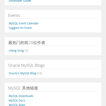
Developer Guide
Events
MySQL Event Calendar
Suggest An Event
最热门的前20位作者
Libing Song
(5)
Oracle MySQL Blogs
Oracle's MySQL Blog
(33)
MySQL 其他链接
MySQL Downloads
MySQL Docs
MySQL Bugs