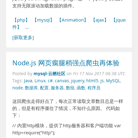
支持无限滚动加载数据的插件。
【php】
【mysql】
【Animation】
【ajax】
【jquery】
件】
…
[获取更多]
Node.js 网页瘸腿稍强点爬虫再体验
mysql-云栖社区
Posted by
on
Fri 17 Nov 2017 06:38 UTC
Tags:
Java
,
Linux
,
c#
,
canvas
,
jquery
,
html5
,
js
,
MySQL
,
node
,
数据库
,
配置
,
服务器
,
数组
,
函数
,
程序员
这回爬虫走得好点了，每次正常读取文章数目总是一样
的，但是有程序僵住了情况，不知什么原因。 代码如
下：
// 内置http模块，提供了http服务器和客户端功能 var
http=require("http");