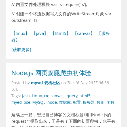
// 内置文件处理模块 var fs=require('fs');
// 创建一个将流数据写入文件的WriteStream对象 var
outstream=fs.
【linux】
【java】
【html5】
【canvas】
【服务
器】
…
[获取更多]
Node.js 网页瘸腿爬虫初体验
mysql-云栖社区
Posted by
on
Thu 16 Nov 2017 06:38
UTC
Tags:
Java
,
Linux
,
c#
,
canvas
,
jquery
,
html5
,
js
,
myeclipse
,
MySQL
,
node
,
数据库
,
配置
,
服务器
,
数组
,
函数
延续上一篇，想把自己博客的文档标题利用Node.js的
request全提取出来，于是有了下面的初哥爬虫，水平有