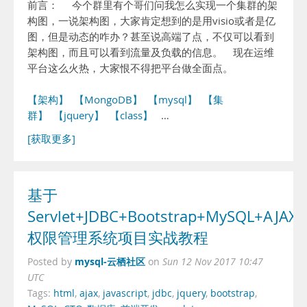
前言： 今个群里有个哥们问我怎么实现一个集群的架
构图，一说架构图，大家肯定想到的是用visio或者是亿
图，但是动态的咋办？甚至说高端了点，不仅可以看到
架构图，而且可以看到流量及负载的信息。 现在运维
平台这么火热，大家恨不得把平台做全面点。
【架构】
【MongoDB】
【mysql】
【集
群】
【jquery】
【class】
…
[获取更多]
基于
Servlet+JDBC+Bootstrap+MySQL+AJAX
权限管理系统项目实战教程
mysql-云栖社区
Posted by
on
Sun 12 Nov 2017 10:47
UTC
Tags:
html
,
ajax
,
javascript
,
jdbc
,
jquery
,
bootstrap
,