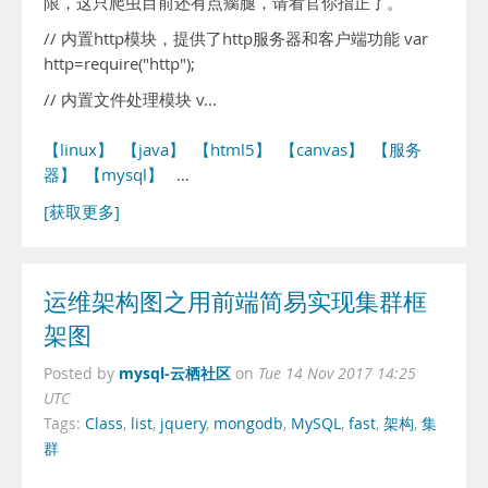
限，这只爬虫目前还有点瘸腿，请看官你指正了。
// 内置http模块，提供了http服务器和客户端功能 var
http=require("http");
// 内置文件处理模块 v...
【linux】
【java】
【html5】
【canvas】
【服务
器】
【mysql】
…
[获取更多]
运维架构图之用前端简易实现集群框
架图
mysql-云栖社区
Posted by
on
Tue 14 Nov 2017 14:25
UTC
Tags:
Class
,
list
,
jquery
,
mongodb
,
MySQL
,
fast
,
架构
,
集
群