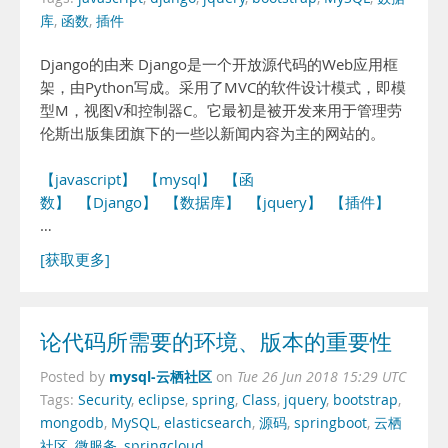
库
,
函数
,
插件
Django的由来 Django是一个开放源代码的Web应用框
架，由Python写成。采用了MVC的软件设计模式，即模
型M，视图V和控制器C。它最初是被开发来用于管理劳
伦斯出版集团旗下的一些以新闻内容为主的网站的。
【javascript】
【mysql】
【函
数】
【Django】
【数据库】
【jquery】
【插件】
…
[获取更多]
论代码所需要的环境、版本的重要性
mysql-云栖社区
Posted by
on
Tue 26 Jun 2018 15:29 UTC
Tags:
Security
,
eclipse
,
spring
,
Class
,
jquery
,
bootstrap
,
mongodb
,
MySQL
,
elasticsearch
,
源码
,
springboot
,
云栖
社区
,
微服务
,
springcloud