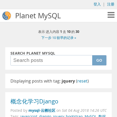
登入
|
注册
Planet MySQL
1
10
30
表示 进入内容
去
的
下一步 10 较早的记录 »
SEARCH PLANET MYSQL
GO
Displaying posts with tag:
jquery
(
reset
)
概念化学习Django
mysql-云栖社区
Posted by
on
Sat 04 Aug 2018 14:26 UTC
Tags:
javascript
,
django
,
jquery
,
bootstrap
,
MySQL
,
数据