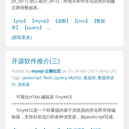
(sf_id=1) 浙江省(sf_id=2)，而地市和学生信息则分别建
立两张数据表...
【php】
【mysql】
【函数】
【Json】
【数据
库】
【jquery】
…
[获取更多]
开源软件推介(三)
mysql-云栖社区
Posted by
on
Fri 24 Nov 2017 04:42 UTC
Tags:
javascript
,
flash
,
jquery
,
MySQL
,
数据库
,
数据库设
计
,
浏览器
可视化HTML编辑器 TinyMCE
=============================================
TinyMCE是一个轻量级的基于浏览器的所见即所得编
辑器，支持目前流行的各种浏览器，由JavaScript写成。