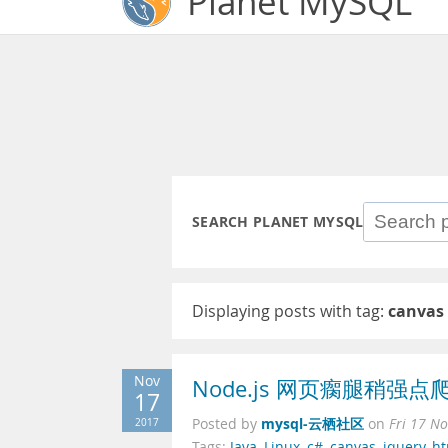
Planet MySQL
SEARCH PLANET MYSQL
Displaying posts with tag:
canvas
Nov
Node.js 网页瘸腿稍强
17
mysql-云栖社区
2017
Posted by
on
Fri 17 N
Tags:
Java
,
Linux
,
c#
,
canvas
,
jquery
,
ht