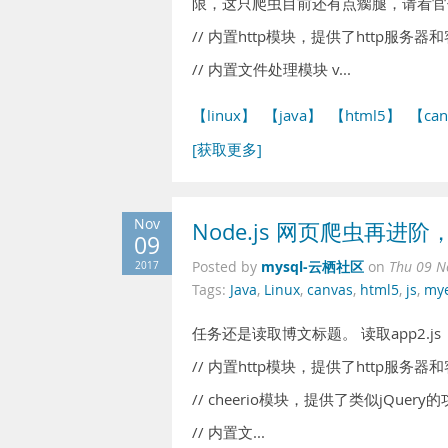
限，这只爬虫目前还有点瘸腿，请看官
// 内置http模块，提供了http服务器和客户端功
// 内置文件处理模块 v...
【linux】
【java】
【html5】
【can
[获取更多]
Nov
Node.js 网页爬虫再进阶，
09
mysql-云栖社区
2017
Posted by
on
Thu 09 N
Tags:
Java
,
Linux
,
canvas
,
html5
,
js
,
mye
任务还是读取博文标题。 读取app2.js
// 内置http模块，提供了http服务器和客户端功
// cheerio模块，提供了类似jQuery的功能 var
// 内置文...