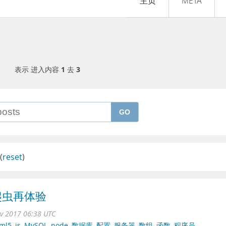
主页
META
表示 进入内容
1
去
3
GO
(
reset
)
点爬虫再体验
ov 2017 06:38 UTC
ml5
,
js
,
MySQL
,
node
,
数据库
,
配置
,
服务器
,
数组
,
函数
,
程序员