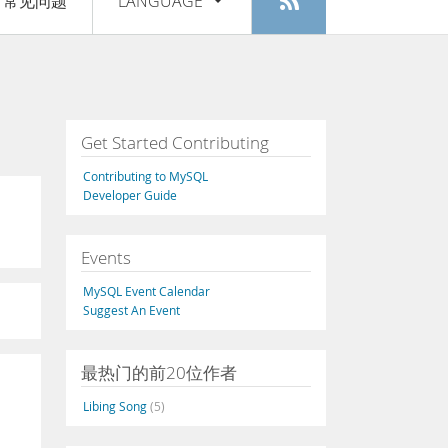
常见问题
LANGUAGE
登入
|
注册
English
Deutsch
Español
Get Started Contributing
Français
Contributing to MySQL
Italiano
Developer Guide
日本語
Events
Русский
MySQL Event Calendar
Português
Suggest An Event
中文
最热门的前20位作者
Libing Song
(5)