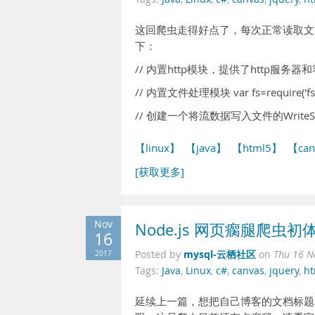
这回爬虫走得好点了，每次正常读取文
下：
// 内置http模块，提供了http服务器和客户端功
// 内置文件处理模块 var fs=require('fs'
// 创建一个将流数据写入文件的WriteStrea
【linux】
【java】
【html5】
【can
[获取更多]
Nov
Node.js 网页瘸腿爬虫初
16
mysql-云栖社区
2017
Posted by
on
Thu 16 N
Tags:
Java
,
Linux
,
c#
,
canvas
,
jquery
,
ht
延续上一篇，想把自己博客的文档标题利用