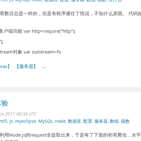
章数目总是一样的，但是有程序僵住了情况，不知什么原因。 代码
能 var http=require("http");
);
m对象 var outstream=fs.
vas】
【服务器】
…
体验
ov 2017 06:38 UTC
ml5
,
js
,
myeclipse
,
MySQL
,
node
,
数据库
,
配置
,
服务器
,
数组
,
函数
Node.js的request全提取出来，于是有了下面的初哥爬虫，水