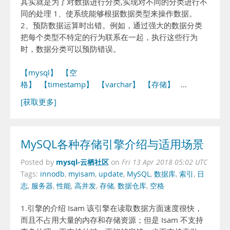
其实就是为了对数据进行分类,实现对不同的分类进行不
同的处理 1、使系统能够根据数据类型来操作数据。
2、预防数据运算时出错。例如，通过强大的数据分类
把每个类型不特定的行为联系在一起，执行这些行为
时，数据分类可以预防错误。
【mysql】
【空
格】
【timestamp】
【varchar】
【存储】
…
[获取更多]
MySQL各种存储引擎介绍与适用场景
mysql-云栖社区
Posted by
on
Fri 13 Apr 2018 05:02 UTC
Tags:
innodb
,
myisam
,
update
,
MySQL
,
数据库
,
索引
,
日
志
,
服务器
,
性能
,
高并发
,
存储
,
数据仓库
,
空格
1.引擎的介绍 Isam 该引擎在读取数据方面速度很快，
而且不占用大量的内存和存储资源；但是 Isam 不支持