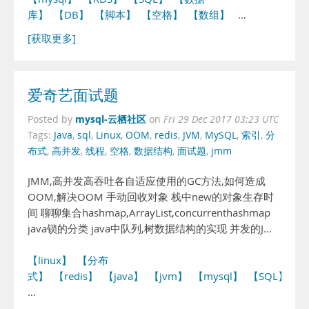
库】
【DB】
【脚本】
【空格】
【数组】
…
[获取更多]
爱奇艺面试题
mysql-云栖社区
Posted by
on
Fri 29 Dec 2017 03:23 UTC
Tags:
Java
,
sql
,
Linux
,
OOM
,
redis
,
JVM
,
MySQL
,
索引
,
分
布式
,
高并发
,
线程
,
空格
,
数据结构
,
面试题
,
jmm
JMM,高并发高吞吐各自适应使用的GC方法,如何造成
OOM,解决OOM 手动回收对象 栈中new的对象生存时
间 聊聊集合hashmap,ArrayList,concurrenthashmap
java锁的分类 java中队列,树数据结构的实现 并发的J...
【linux】
【分布
式】
【redis】
【java】
【jvm】
【mysql】
【SQL】
…