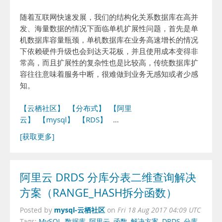
随着互联网快速发展，我们的结构化关系数据库在高并
发、海量数据的情况下面临单机扩展性问题，首先是单
机数据库容量瓶颈，单机数据库在业务高速增长的情况
下依赖硬件升级也会到达天花板，并且使用成本变得非
常高，而且扩展性的复杂性也是比较高，传统数据库扩
容往往意味着服务中断，很难做到业务无感知或者少感
知。
【云栖社区】
【分布式】
【阿里
云】
【mysql】
【RDS】
…
[获取更多]
阿里云 DRDS 分库分表二维查询解决
方案（RANGE_HASH拆分函数）
mysql-云栖社区
Posted by
on
Fri 18 Aug 2017 04:09 UTC
Tags:
MySQL
,
数据库
,
阿里云
,
函数
,
解决方案
,
DRDS
,
分库