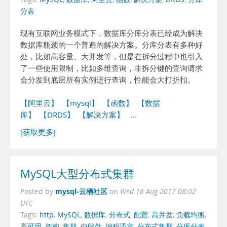
分表
现有互联网业务模式下，数据库分库分表已经成为解决
数据库瓶颈的一个普遍的解决方案。分库分表有多种好
处，比如高容量、大并发等，但是在拆分过程中也引入
了一些使用限制，比如多维查询，非拆分键的查询请求
会分发到底层所有实例进行查询，性能会大打折扣。
【阿里云】
【mysql】
【函数】
【数据
库】
【DRDS】
【解决方案】
…
[获取更多]
MySQL大型分布式集群
mysql-云栖社区
Posted by
on
Wed 16 Aug 2017 08:02
UTC
Tags:
http
,
MySQL
,
数据库
,
分布式
,
配置
,
高并发
,
负载均衡
,
高可用
,
架构
,
集群
,
中间件
,
编程语言
,
分布式集群
,
分库分表