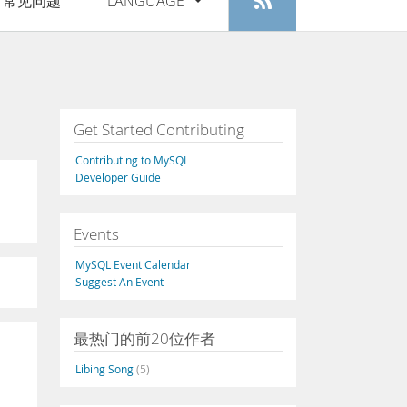
常见问题
LANGUAGE
登入
|
注册
English
Deutsch
Español
Get Started Contributing
Français
Contributing to MySQL
Italiano
Developer Guide
日本語
Events
Русский
MySQL Event Calendar
Português
Suggest An Event
中文
最热门的前20位作者
Libing Song
(5)