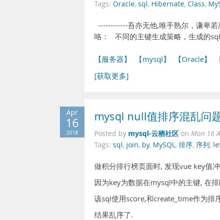
Tags:
Oracle
,
sql
,
Hibernate
,
Class
,
My
------------吾亦无他,唯手熟尔，
咯： 不同的主键生成策略，生成的sql语
【服务器】
【mysql】
【Oracle】
[获取更多]
Apr
mysql null值排序混乱问
16
mysql-云栖社区
2018
Posted by
on
Mon 16 A
Tags:
sql
,
join
,
by
,
MySQL
,
排序
,
序列
,
le
做积分排行榜页面时, 发现vue key值冲
因为key为数据在mysql中的主键, 在排
该sql使用score,和create_time作
结果乱序了.