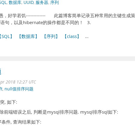
SQL
,
数据库
,
UUID
,
服务器
,
序列
谦卑若愚，好学若饥------------- 此篇博客简单记录五种常用的主键生成
句，以及hibernate的操作都是不同的！ 3.
【SQL】
【数据库】
【序列】
【class】
…
题
pr 2018 12:27 UTC
ft
,
null值排序问题
突, 如下:
除前端错误之后, 判断是mysql排序问题. mysql排序sql如下:
为排序条件, 查询结果如下: