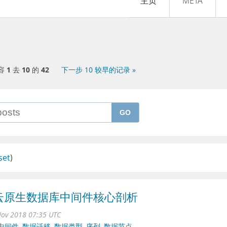
主页
META
容
1
去
10
的
42
下一步 10 较早的记录 »
GO
set
)
云原生数据库中间件核心剖析
ov 2018 07:35 UTC
中间件
,
数据迁移
,
数据类型
,
序列
,
数据节点