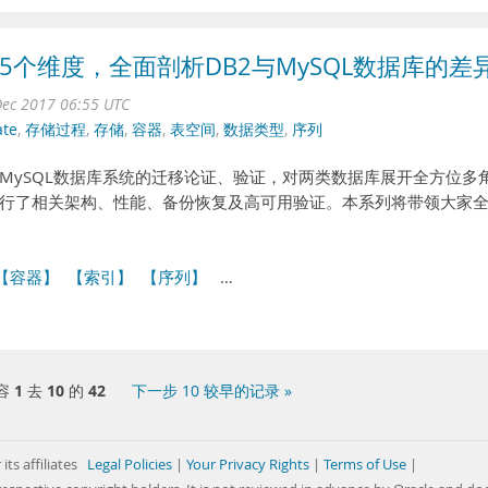
5个维度，全面剖析DB2与MySQL数据库的差
ec 2017 06:55 UTC
ate
,
存储过程
,
存储
,
容器
,
表空间
,
数据类型
,
序列
MySQL数据库系统的迁移论证、验证，对两类数据库展开全方位多
行了相关架构、性能、备份恢复及高可用验证。本系列将带领大家
【容器】
【索引】
【序列】
…
容
1
去
10
的
42
下一步 10 较早的记录 »
its affiliates
Legal Policies
|
Your Privacy Rights
|
Terms of Use
|