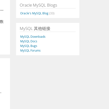
Oracle MySQL Blogs
在一
Oracle's MySQL Blog
(33)
生数
MySQL 其他链接
MySQL Downloads
MySQL Docs
MySQL Bugs
MySQL Forums
符。