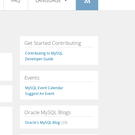
FAQ
LANGUAGE
Login
|
Registe-se
English
Deutsch
Español
Get Started Contributing
Français
Contributing to MySQL
Italiano
Developer Guide
日本語
Events
Русский
MySQL Event Calendar
Português
Suggest An Event
中文
Oracle MySQL Blogs
Oracle's MySQL Blog
(29)