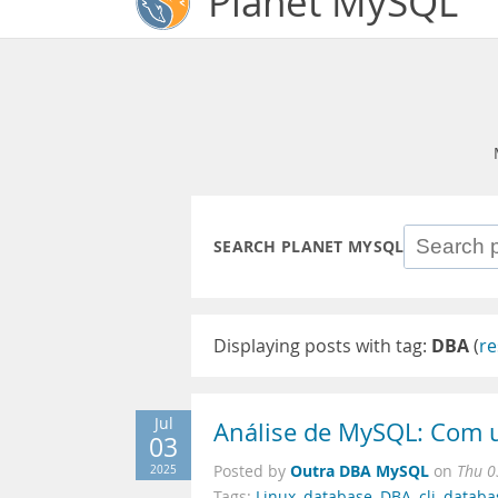
Planet MySQL
SEARCH PLANET MYSQL
Displaying posts with tag:
DBA
(
re
Jul
Análise de MySQL: Com u
03
Outra DBA MySQL
2025
Posted by
on
Thu 0
Tags:
Linux
,
database
,
DBA
,
cli
,
databa