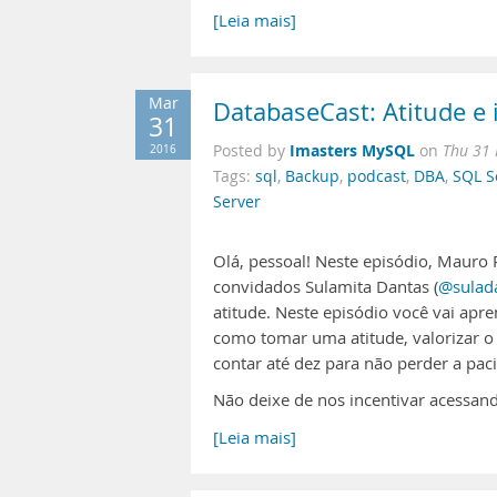
[Leia mais]
Mar
DatabaseCast: Atitude e i
31
Imasters MySQL
2016
Posted by
on
Thu 31
Tags:
sql
,
Backup
,
podcast
,
DBA
,
SQL S
Server
Olá, pessoal! Neste episódio, Mauro Pi
convidados Sulamita Dantas (
@sulad
atitude. Neste episódio você vai ap
como tomar uma atitude, valorizar o
contar até dez para não perder a paci
Não deixe de nos incentivar acessand
[Leia mais]