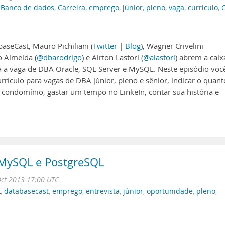
,
Banco de dados
,
Carreira
,
emprego
,
júnior
,
pleno
,
vaga
,
curriculo
,
aseCast, Mauro Pichiliani (
Twitter
|
Blog
), Wagner Crivelini
o Almeida (
@dbarodrigo
) e Airton Lastori (
@alastori
) abrem a caix
ra a vaga de DBA Oracle, SQL Server e MySQL. Neste episódio voc
rrículo para vagas de DBA júnior, pleno e sênior, indicar o quant
o condomínio, gastar um tempo no LinkeIn, contar sua história e
 MySQL e PostgreSQL
Oct 2013 17:00 UTC
L
,
databasecast
,
emprego
,
entrevista
,
júnior
,
oportunidade
,
pleno
,