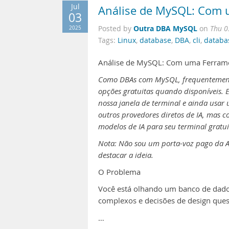
Jul
Análise de MySQL: Com u
03
Outra DBA MySQL
2025
Posted by
on
Thu 0
Tags:
Linux
,
database
,
DBA
,
cli
,
databa
Análise de MySQL: Com uma Ferramen
Como DBAs com MySQL, frequentement
opções gratuitas quando disponíveis.
nossa janela de terminal e ainda usar
outros provedores diretos de IA, mas c
modelos de IA para seu terminal gratu
Nota: Não sou um porta-voz pago da A
destacar a ideia.
O Problema
Você está olhando um banco de dado
complexos e decisões de design quest
…