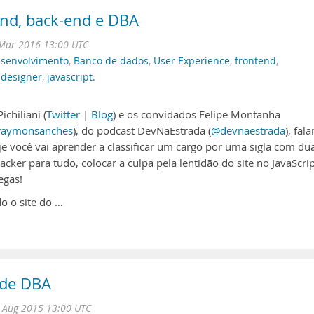
end, back-end e DBA
Mar 2016 13:00 UTC
senvolvimento
,
Banco de dados
,
User Experience
,
frontend
,
,
designer
,
javascript.
chiliani (
Twitter
|
Blog
) e os convidados Felipe Montanha
aymonsanches
), do podcast DevNaEstrada (
@devnaestrada
), fal
e você vai aprender a classificar um cargo por uma sigla com du
acker para tudo, colocar a culpa pela lentidão do site no JavaScrip
egas!
o o site do …
 de DBA
 Aug 2015 13:00 UTC