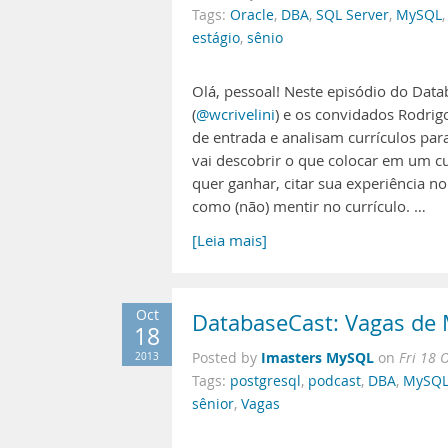
Tags:
Oracle
,
DBA
,
SQL Server
,
MySQL
estágio
,
sênio
Olá, pessoal! Neste episódio do Datab
(
@wcrivelini
) e os convidados Rodrig
de entrada e analisam currículos pa
vai descobrir o que colocar em um cu
quer ganhar, citar sua experiência n
como (não) mentir no currículo. …
[Leia mais]
Oct
DatabaseCast: Vagas de
18
Imasters MySQL
2013
Posted by
on
Fri 18 
Tags:
postgresql
,
podcast
,
DBA
,
MySQ
sênior
,
Vagas