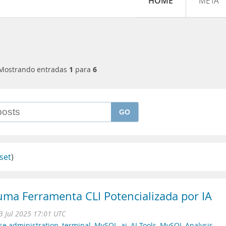
HOME
META
Mostrando entradas
1
para
6
GO
set
)
ma Ferramenta CLI Potencializada por IA
3 Jul 2025 17:01 UTC
se administration
,
terminal
,
MySQL
,
ai
,
AI Tools
,
MySQL Analysis