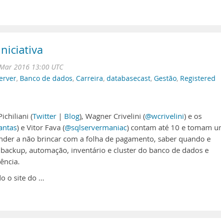
niciativa
 Mar 2016 13:00 UTC
erver
,
Banco de dados
,
Carreira
,
databasecast
,
Gestão
,
Registered
chiliani (
Twitter
|
Blog
), Wagner Crivelini (
@wcrivelini
) e os
antas
) e Vitor Fava (
@sqlservermaniac
) contam até 10 e tomam 
render a não brincar com a folha de pagamento, saber quando e
 backup, automação, inventário e cluster do banco de dados e
ência.
o o site do …