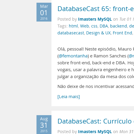
Mar
DatabaseCast 65: front-
01
Imasters MySQL
2016
Posted by
on
Tue 01 
Tags:
html
,
Web
,
css
,
DBA
,
backend
,
de
databasecast
,
Design & UX
,
Front End
Olá, pessoal! Neste episódio, Mauro Pi
(
@femontanha
) e Ramon Sanches (
@r
sobre front-end, back-end e DBA. Hoj
vogais, usar a palavra engenheiro e h
julgar a organização da mesa dos col
Não deixe de nos incentivar acessand
[Leia mais]
Aug
DatabaseCast: Currículo
31
Imasters MySQL
2015
Posted by
on
Mon 31