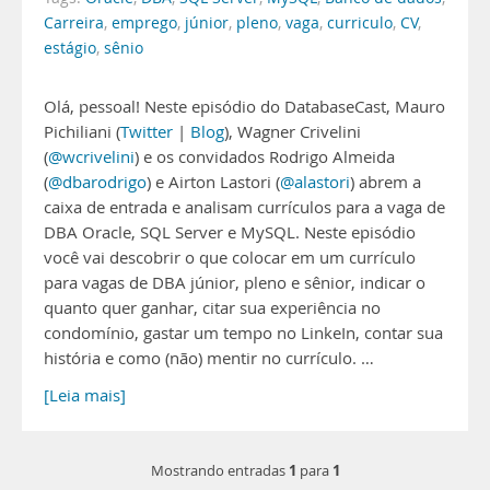
Carreira
,
emprego
,
júnior
,
pleno
,
vaga
,
curriculo
,
CV
,
estágio
,
sênio
Olá, pessoal! Neste episódio do DatabaseCast, Mauro
Pichiliani (
Twitter
|
Blog
), Wagner Crivelini
(
@wcrivelini
) e os convidados Rodrigo Almeida
(
@dbarodrigo
) e Airton Lastori (
@alastori
) abrem a
caixa de entrada e analisam currículos para a vaga de
DBA Oracle, SQL Server e MySQL. Neste episódio
você vai descobrir o que colocar em um currículo
para vagas de DBA júnior, pleno e sênior, indicar o
quanto quer ganhar, citar sua experiência no
condomínio, gastar um tempo no LinkeIn, contar sua
história e como (não) mentir no currículo. …
[Leia mais]
1
1
Mostrando entradas
para