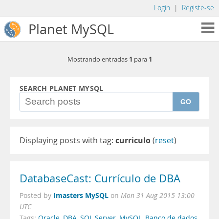
Login
|
Registe-se
Planet MySQL
1
1
Mostrando entradas
para
SEARCH PLANET MYSQL
GO
Displaying posts with tag:
curriculo
(
reset
)
DatabaseCast: Currículo de DBA
Imasters MySQL
Posted by
on
Mon 31 Aug 2015 13:00
UTC
Tags:
Oracle
,
DBA
,
SQL Server
,
MySQL
,
Banco de dados
,