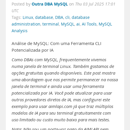
Outra DBA MySQL
Posted by
on
Thu 03 Jul 2025 17:01
UTC
Tags:
Linux
,
database
,
DBA
,
cli
,
database
administration
,
terminal
,
MySQL
,
ai
,
AI Tools
,
MySQL
Analysis
Análise de MySQL: Com uma Ferramenta CLI
Potencializada por IA
Como DBAs com MySQL, frequentemente vivemos
numa janela de terminal Linux. Também gostamos de
opções gratuitas quando disponíveis. Este post mostra
uma abordagem que nos permite permanecer na nossa
janela de terminal e ainda usar uma ferramenta
potencializada por IA. Você pode atualizar para usar
outros provedores diretos de IA, mas configurei este
exemplo para usar aimlapi.com já que traz múltiplos
modelos de IA para seu terminal gratuitamente com
uso limitado ou custo muito baixo para mais testes.
Nota: Não sou um porta-voz pago da AIMLAPI nem