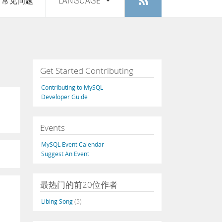
常见问题
LANGUAGE
登入
|
注册
English
Deutsch
Español
Get Started Contributing
Français
Contributing to MySQL
Italiano
Developer Guide
日本語
Events
Русский
MySQL Event Calendar
Português
Suggest An Event
中文
最热门的前20位作者
Libing Song
(5)