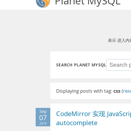
Planet MySQL
表示 进入内
SEARCH PLANET MYSQL
Displaying posts with tag:
css
(
res
Sep
CodeMirror 实现 Jav
07
autocomplete
2018