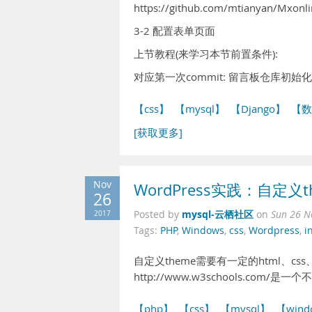
https://github.com/mtianyan/Mxon
3-2 配置表单页面
上节教程(来学习本节前置条件):
对应第一次commit: 留言板仓库初始
【css】
【mysql】
【Django】
【数
[获取更多]
Nov
WordPress实践：自定义t
26
mysql-云栖社区
2017
Posted by
on
Sun 26 N
Tags:
PHP
,
Windows
,
css
,
Wordpress
,
i
自定义theme需要有一定的html、c
http://www.w3schools.c
【php】
【css】
【mysql】
【wind