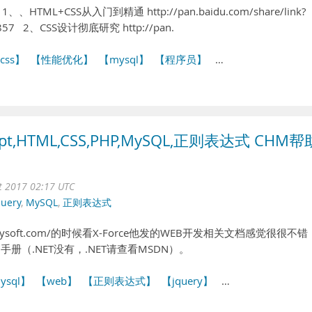
1、、HTML+CSS从入门到精通 http://pan.baidu.com/share/link?
3857 2、CSS设计彻底研究 http://pan.
css】
【性能优化】
【mysql】
【程序员】
…
ript,HTML,CSS,PHP,MySQL,正则表达式 CHM帮
ct 2017 02:17 UTC
query
,
MySQL
,
正则表达式
laysoft.com/的时候看X-Force他发的WEB开发相关文档感觉很很不错
册（.NET没有，.NET请查看MSDN）。
ysql】
【web】
【正则表达式】
【jquery】
…