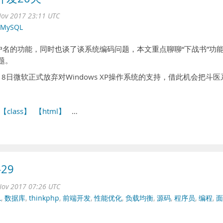
ov 2017 23:11 UTC
MySQL
户名的功能，同时也谈了谈系统编码问题，本文重点聊聊“下战书”功
题。
 由于4月8日微软正式放弃对Windows XP操作系统的支持，借此机会把斗医
【class】
【html】
…
29
ov 2017 07:26 UTC
L
,
数据库
,
thinkphp
,
前端开发
,
性能优化
,
负载均衡
,
源码
,
程序员
,
编程
,
面