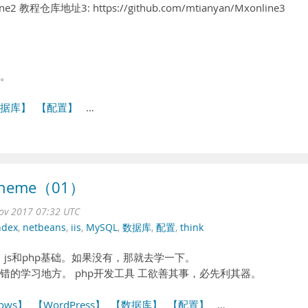
line2 教程仓库地址3: https://github.com/mtianyan/Mxonline3
化。
据库】
【配置】
…
heme（01）
ov 2017 07:32 UTC
ndex
,
netbeans
,
iis
,
MySQL
,
数据库
,
配置
,
think
ss、js和php基础。如果没有，那就去学一下。
om/是一个不错的学习地方。 php开发工具 工欲善其事，必先利其器。
ows】
【WordPress】
【数据库】
【配置】
…