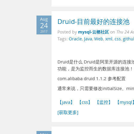
Aug
Druid-目前最好的连接池
24
mysql-云栖社区
2017
Posted by
on
Thu 24 A
Tags:
Oracle
,
Java
,
Web
,
xml
,
css
,
githu
Druid是什么 Druid是阿里开源的
功能，是为监控而生的数据库连接池！ GitHub：
com.alibaba druid 1.1.2 参考配置
通常来说，只需要修改initialSize、minI
【java】
【css】
【监控】
【mysql
[获取更多]