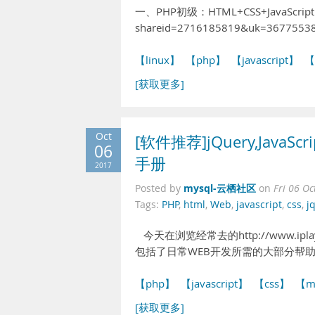
一、PHP初级：HTML+CSS+JavaScript 
shareid=2716185819&uk=367755
【linux】
【php】
【javascript】
【
[获取更多]
Oct
[软件推荐]jQuery,JavaSc
06
手册
2017
mysql-云栖社区
Posted by
on
Fri 06 O
Tags:
PHP
,
html
,
Web
,
javascript
,
css
,
j
今天在浏览经常去的http://www.ip
包括了日常WEB开发所需的大部分帮助手
【php】
【javascript】
【css】
【m
[获取更多]