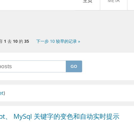
主页
META
容
1
去
10
的
35
下一步 10 较早的记录 »
GO
et
)
aScript、 MySql 关键字的变色和自动实时提示