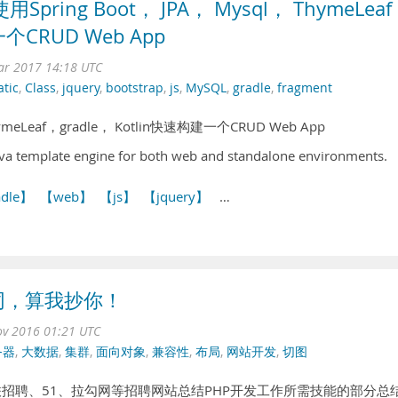
Spring Boot， JPA， Mysql， ThymeLea
一个CRUD Web App
ar 2017 14:18 UTC
atic
,
Class
,
jquery
,
bootstrap
,
js
,
MySQL
,
gradle
,
fragment
hymeLeaf，gradle， Kotlin快速构建一个CRUD Web App
ava template engine for both web and standalone environments.
adle】
【web】
【js】
【jquery】
…
同，算我抄你！
ov 2016 01:21 UTC
务器
,
大数据
,
集群
,
面向对象
,
兼容性
,
布局
,
网站开发
,
切图
招聘、51、拉勾网等招聘网站总结PHP开发工作所需技能的部分总