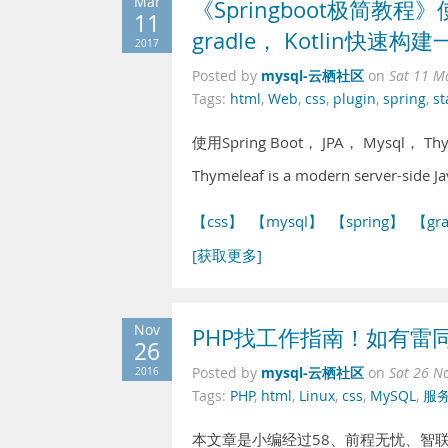
Mar
《Springboot极简教程》使用
11
gradle， Kotlin快速构建
2017
mysql-云栖社区
Posted by
on
Sat 11 M
Tags:
html
,
Web
,
css
,
plugin
,
spring
,
st
使用Spring Boot， JPA， Mysql， T
Thymeleaf is a modern server-side J
【css】
【mysql】
【spring】
【gr
[获取更多]
Nov
PHP找工作指南！如有雷
26
mysql-云栖社区
2016
Posted by
on
Sat 26 N
Tags:
PHP
,
html
,
Linux
,
css
,
MySQL
,
服
本文章是小编经过58、前程无忧、智联