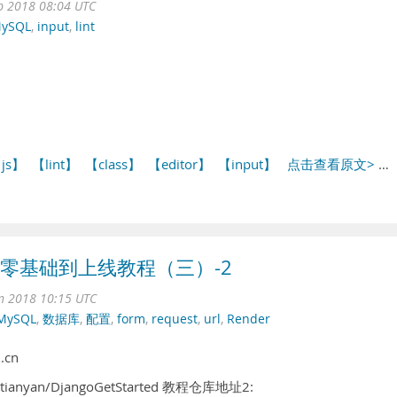
ep 2018 08:04 UTC
ySQL
,
input
,
lint
js】
【lint】
【class】
【editor】
【input】
点击查看原文>
…
线教育零基础到上线教程（三）-2
an 2018 10:15 UTC
MySQL
,
数据库
,
配置
,
form
,
request
,
url
,
Render
.cn
tianyan/DjangoGetStarted 教程仓库地址2: