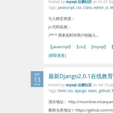
mysql-云栖社区
Posted by
on
Fri 07 S
Tags:
javascript
,
css
,
Class
,
editor
,
js
,
M
引入静态资源：
js 代码实例：
/** * 用来实时对用户的输入...
【javascript】
【css】
【mysql】
【
[获取更多]
Jan
最新Django2.0.1在
13
mysql-云栖社区
2018
Posted by
on
Sat 13 J
Tags:
html
,
css
,
django
,
static
,
github
,
演示地址： http://mxonline.mtianyan
教程仓库地址1: https://github.com/m