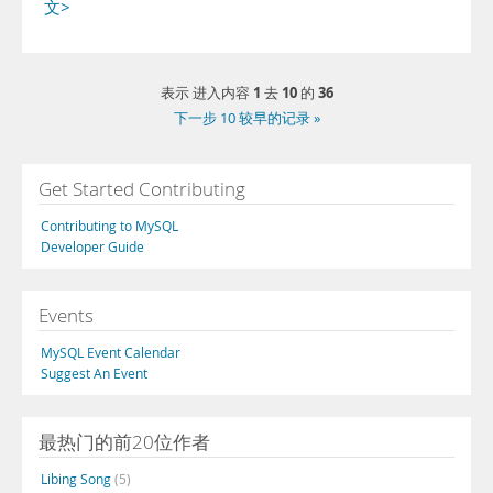
文>
1
10
36
表示 进入内容
去
的
下一步 10 较早的记录 »
Get Started Contributing
Contributing to MySQL
Developer Guide
Events
MySQL Event Calendar
Suggest An Event
最热门的前20位作者
Libing Song
(5)