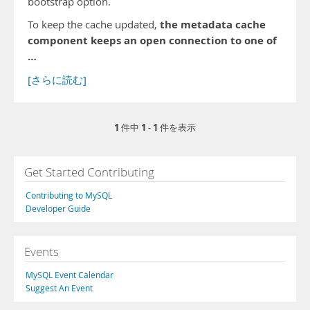
bootstrap option.
the metadata cache
To keep the cache updated,
component keeps an open connection to one of
…
[さらに読む]
1
1
1
件中
-
件を表示
Get Started Contributing
Contributing to MySQL
Developer Guide
Events
MySQL Event Calendar
Suggest An Event