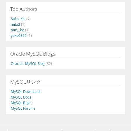
Top Authors
Sakai Kei
(7)
mita2
(1)
tom__bo
(1)
yoku0825
(1)
Oracle MySQL Blogs
Oracle's MySQL Blog
(32)
MySQLリンク
MySQL Downloads
MySQL Docs
MySQL Bugs
MySQL Forums