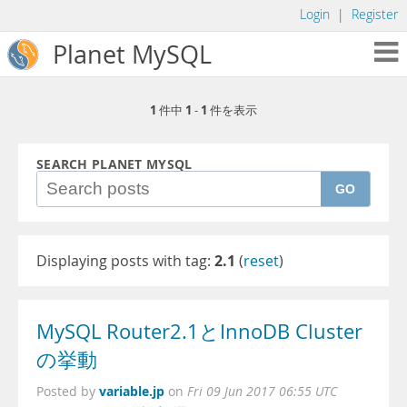
Login
|
Register
Planet MySQL
1
1
1
件中
-
件を表示
SEARCH PLANET MYSQL
GO
Displaying posts with tag:
2.1
(
reset
)
MySQL Router2.1とInnoDB Cluster
の挙動
variable.jp
Posted by
on
Fri 09 Jun 2017 06:55 UTC