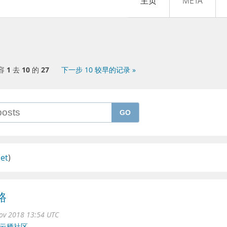
主页
META
容
1
去
10
的
27
下一步 10 较早的记录 »
GO
set
)
路
ov 2018 13:54 UTC
云栖社区