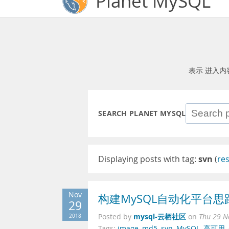
Planet MySQL
表示 进入内
SEARCH PLANET MYSQL
Displaying posts with tag:
svn
(
re
Nov
构建MySQL自动化平台思
29
mysql-云栖社区
2018
Posted by
on
Thu 29 N
Tags:
image
,
md5
,
svn
,
MySQL
,
高可用
,