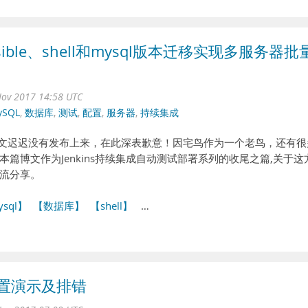
nsible、shell和mysql版本迁移实现多服务器批
ov 2017 14:58 UTC
ySQL
,
数据库
,
测试
,
配置
,
服务器
,
持续集成
本篇博文迟迟没有发布上来，在此深表歉意！因宅鸟作为一个老鸟，还有很
篇博文作为Jenkins持续集成自动测试部署系列的收尾之篇,关于这
流分享。
sql】
【数据库】
【shell】
…
脚本配置演示及排错