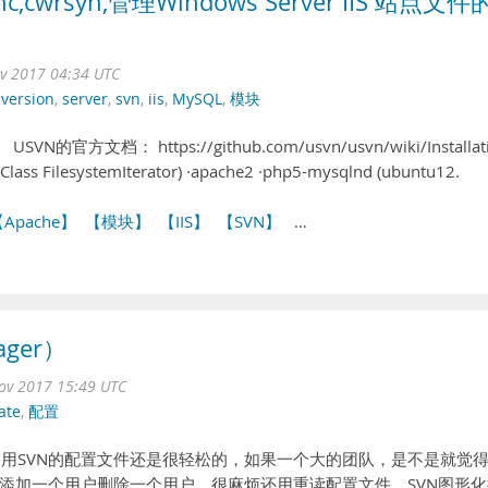
ync,cwrsyn,管理Windows Server IIS 站点文件
ov 2017 04:34 UTC
version
,
server
,
svn
,
iis
,
MySQL
,
模块
N的官方文档： https://github.com/usvn/usvn/wiki/Installat
 Class FilesystemIterator) ·apache2 ·php5-mysqlnd (ubuntu12.
Apache】
【模块】
【IIS】
【SVN】
…
ger）
ov 2017 15:49 UTC
ate
,
配置
，用SVN的配置文件还是很轻松的，如果一个大的团队，是不是就觉
添加一个用户删除一个用户，很麻烦还用重读配置文件，SVN图形化