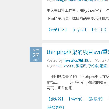
本人在日常工作中，用Python写了一
下面简单地嗦一嗦目前的主要思路和未
【云栖社区】
【mysql】
【高可用】
Nov
thinphp框架的项目sv
27
mysql-云栖社区
2017
Posted by
on
Mon 27 N
Tags:
svn
,
MySQL
,
数据库
,
字符集
,
配置
,
刚刚试着去了解thinkphp框架，
家指正。 用thinkphp框架的项
网页，正常使用。
【服务器】
【mysql】
【数据库】
[获取更多]