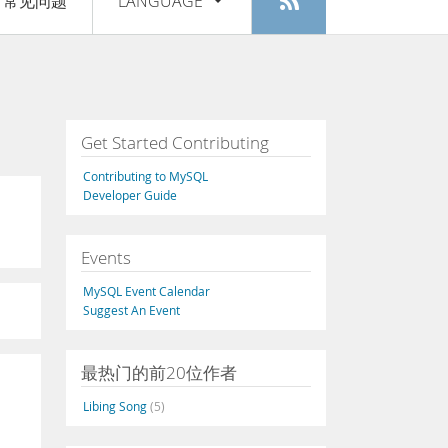
常见问题
LANGUAGE
登入
|
注册
English
Deutsch
Español
Get Started Contributing
Français
Contributing to MySQL
Italiano
Developer Guide
日本語
Events
Русский
MySQL Event Calendar
Português
Suggest An Event
中文
最热门的前20位作者
Libing Song
(5)