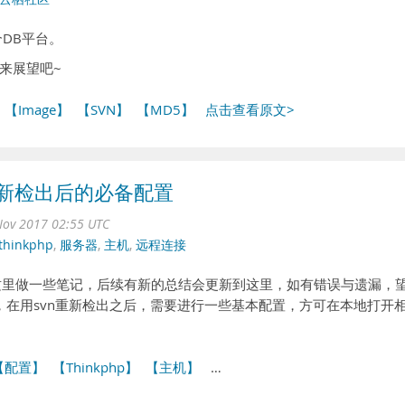
个DB平台。
来展望吧~
【Image】
【SVN】
【MD5】
点击查看原文>
n重新检出后的必备配置
ov 2017 02:55 UTC
thinkphp
,
服务器
,
主机
,
远程连接
在这里做一些笔记，后续有新的总结会更新到这里，如有错误与遗漏，
目，在用svn重新检出之后，需要进行一些基本配置，方可在本地打开
【配置】
【Thinkphp】
【主机】
…