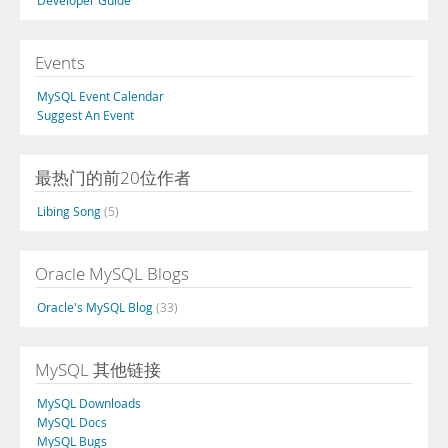
Developer Guide
Events
MySQL Event Calendar
Suggest An Event
最热门的前20位作者
Libing Song
(5)
Oracle MySQL Blogs
Oracle's MySQL Blog
(33)
MySQL 其他链接
MySQL Downloads
MySQL Docs
MySQL Bugs