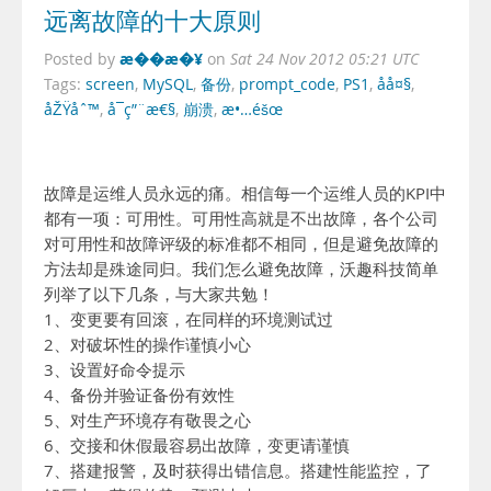
远离故障的十大原则
æ��æ�¥
Posted by
on
Sat 24 Nov 2012 05:21 UTC
Tags:
screen
,
MySQL
,
备份
,
prompt_code
,
PS1
,
åå¤§
,
åŽŸåˆ™
,
å¯ç”¨æ€§
,
崩溃
,
æ•…éšœ
故障是运维人员永远的痛。相信每一个运维人员的KPI中
都有一项：可用性。可用性高就是不出故障，各个公司
对可用性和故障评级的标准都不相同，但是避免故障的
方法却是殊途同归。我们怎么避免故障，沃趣科技简单
列举了以下几条，与大家共勉！
1、变更要有回滚，在同样的环境测试过
2、对破坏性的操作谨慎小心
3、设置好命令提示
4、备份并验证备份有效性
5、对生产环境存有敬畏之心
6、交接和休假最容易出故障，变更请谨慎
7、搭建报警，及时获得出错信息。搭建性能监控，了