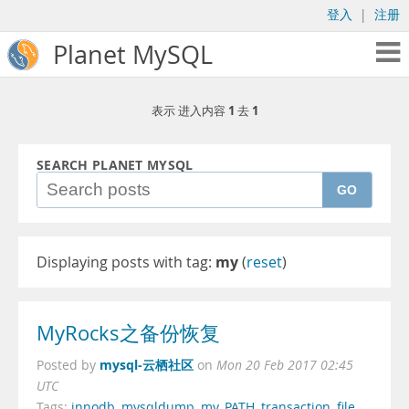
登入
|
注册
Planet MySQL
1
1
表示 进入内容
去
SEARCH PLANET MYSQL
GO
Displaying posts with tag:
my
(
reset
)
MyRocks之备份恢复
mysql-云栖社区
Posted by
on
Mon 20 Feb 2017 02:45
UTC
Tags:
innodb
,
mysqldump
,
my
,
PATH
,
transaction
,
file
,