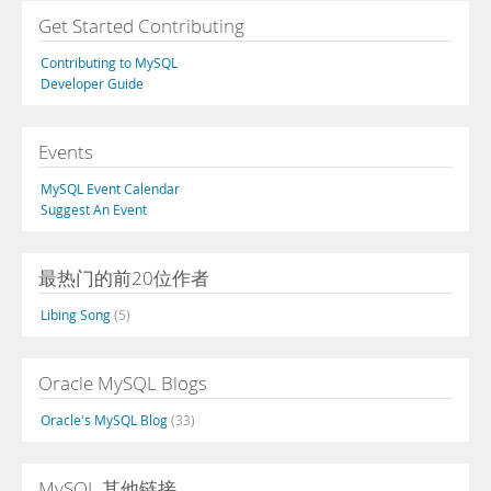
Get Started Contributing
Contributing to MySQL
Developer Guide
Events
MySQL Event Calendar
Suggest An Event
最热门的前20位作者
Libing Song
(5)
Oracle MySQL Blogs
Oracle's MySQL Blog
(33)
MySQL 其他链接