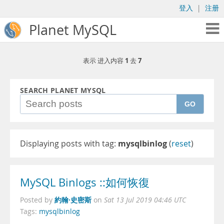
登入
|
注册
Planet MySQL
1
7
表示 进入内容
去
SEARCH PLANET MYSQL
GO
Displaying posts with tag:
mysqlbinlog
(
reset
)
MySQL Binlogs ::如何恢復
約翰·史密斯
Posted by
on
Sat 13 Jul 2019 04:46 UTC
Tags:
mysqlbinlog