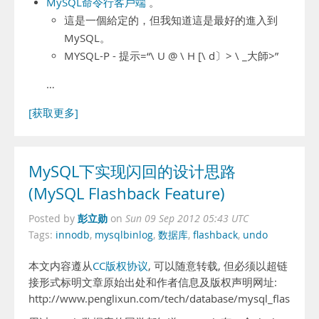
MySQL命令行客戶端
。
這是一個給定的，但我知道這是最好的進入到
MySQL。
MYSQL-P - 提示=“\ U @ \ H [\ d〕> \ _大師>”
…
[获取更多]
MySQL下实现闪回的设计思路
(MySQL Flashback Feature)
彭立勋
Posted by
on
Sun 09 Sep 2012 05:43 UTC
Tags:
innodb
,
mysqlbinlog
,
数据库
,
flashback
,
undo
本文内容遵从
CC版权协议
, 可以随意转载, 但必须以超链
接形式标明文章原始出处和作者信息及版权声明网址:
http://www.penglixun.com/tech/database/mysql_flashback