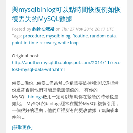
與mysqlbinlog可以點時間恢復例如恢
復丟失的MySQL數據
約翰·史密斯
Posted by
on
Thu 27 Nov 2014 20:17 UTC
Tags:
procedure
,
mysqlbinlog
,
Routine
,
random data
,
point-in-time-recovery
,
while loop
Original post:
http://anothermysqldba.blogspot.com/2014/11/recover-
lost-mysql-data-with.html
備份...備份...備份...但當然..你還需要監控和測試這些備
份通常否則他們可能是毫無價值的。 有你的
MySQL
binlogs
啟用一定可以幫助你在緊急的時候也是
如此。 MySQL的binlogs經常在關於MySQL複製引用，
一個很好的理由，他們店裡所有的更改數據（查詢或事
件的 …
[获取更多]