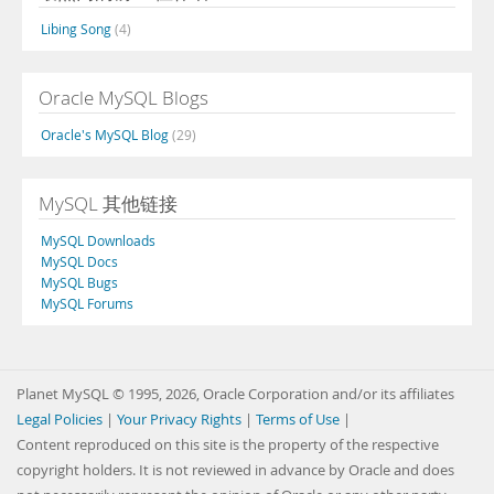
Libing Song
(4)
Oracle MySQL Blogs
Oracle's MySQL Blog
(29)
MySQL 其他链接
MySQL Downloads
MySQL Docs
MySQL Bugs
MySQL Forums
Planet MySQL © 1995, 2026, Oracle Corporation and/or its affiliates
Legal Policies
|
Your Privacy Rights
|
Terms of Use
|
Content reproduced on this site is the property of the respective
copyright holders. It is not reviewed in advance by Oracle and does