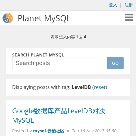
登入
|
注册
Planet MySQL
1
4
表示 进入内容
去
SEARCH PLANET MYSQL
GO
Displaying posts with tag:
LevelDB
(
reset
)
Google数据库产品LevelDB对决
MySQL
mysql-云栖社区
Posted by
on
Thu 16 Nov 2017 05:50