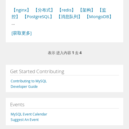
【nginx】
【分布式】
【redis】
【架构】
【监
控】
【PostgreSQL】
【消息队列】
【MongoDB】
…
[获取更多]
1
4
表示 进入内容
去
Get Started Contributing
Contributing to MySQL
Developer Guide
Events
MySQL Event Calendar
Suggest An Event