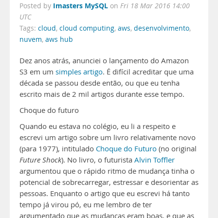
Imasters MySQL
Posted by
on
Fri 18 Mar 2016 14:00
UTC
Tags:
cloud
,
cloud computing
,
aws
,
desenvolvimento
,
nuvem
,
aws hub
Dez anos atrás, anunciei o lançamento do Amazon
S3 em um
simples artigo
. É difícil acreditar que uma
década se passou desde então, ou que eu tenha
escrito mais de 2 mil artigos durante esse tempo.
Choque do futuro
Quando eu estava no colégio, eu li a respeito e
escrevi um artigo sobre um livro relativamente novo
(para 1977), intitulado
Choque do Futuro
(no original
Future Shock
). No livro, o futurista
Alvin Toffler
argumentou que o rápido ritmo de mudança tinha o
potencial de sobrecarregar, estressar e desorientar as
pessoas. Enquanto o artigo que eu escrevi há tanto
tempo já virou pó, eu me lembro de ter
argumentado que as mudanças eram boas, e que as