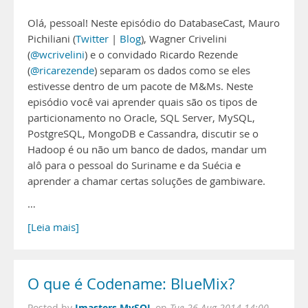
Olá, pessoal! Neste episódio do DatabaseCast, Mauro
Pichiliani (
Twitter
|
Blog
), Wagner Crivelini
(
@wcrivelini
) e o convidado Ricardo Rezende
(
@ricarezende
) separam os dados como se eles
estivesse dentro de um pacote de M&Ms. Neste
episódio você vai aprender quais são os tipos de
particionamento no Oracle, SQL Server, MySQL,
PostgreSQL, MongoDB e Cassandra, discutir se o
Hadoop é ou não um banco de dados, mandar um
alô para o pessoal do Suriname e da Suécia e
aprender a chamar certas soluções de gambiware.
…
[Leia mais]
O que é Codename: BlueMix?
Imasters MySQL