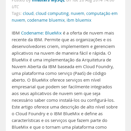
Posted by
on
Tue 26 Aug 2014 14:00
UTC
Tags:
cloud
,
cloud computing
,
nuvem
,
computação em
nuvem
,
codename bluemix
,
ibm bluemix
IBM
Codename: BlueMix
é a oferta de nuvem mais
recente da IBM. Permite que as organizações e os
desenvolvedores criem, implementem e gerenciem
aplicativos na nuvem de maneira fácil e rápida. O
BlueMix é uma implementação da Arquitetura de
Nuvem Aberta da IBM baseada em Cloud Foundry,
uma plataforma como serviço (PaaS) de código
aberto. O BlueMix oferece serviços em nível
empresarial que podem ser facilmente integrados
aos seus aplicativos de nuvem sem que seja
necessário saber como instalá-los ou configurá-los.
Este artigo oferece uma descrição de alto nível sobre
o Cloud Foundry e o IBM BlueMix e define as
características e os serviços que fazem parte do
BlueMix e que o tornam uma plataforma como