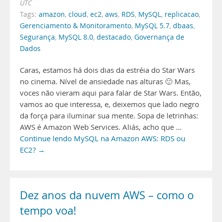
UTC
Tags:
amazon
,
cloud
,
ec2
,
aws
,
RDS
,
MySQL
,
replicacao
,
Gerenciamento & Monitoramento
,
MySQL 5.7
,
dbaas
,
Segurança
,
MySQL 8.0
,
destacado
,
Governança de
Dados
Caras, estamos há dois dias da estréia do Star Wars
no cinema. Nível de ansiedade nas alturas 🙂 Mas,
voces não vieram aqui para falar de Star Wars. Então,
vamos ao que interessa, e, deixemos que lado negro
da força para iluminar sua mente. Sopa de letrinhas:
AWS é Amazon Web Services. Aliás, acho que …
Continue lendo MySQL na Amazon AWS: RDS ou
EC2? →
Dez anos da nuvem AWS – como o
tempo voa!