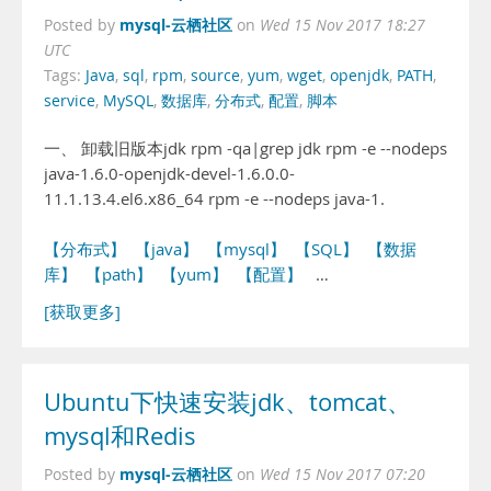
mysql-云栖社区
Posted by
on
Wed 15 Nov 2017 18:27
UTC
Tags:
Java
,
sql
,
rpm
,
source
,
yum
,
wget
,
openjdk
,
PATH
,
service
,
MySQL
,
数据库
,
分布式
,
配置
,
脚本
一、 卸载旧版本jdk rpm -qa|grep jdk rpm -e --nodeps
java-1.6.0-openjdk-devel-1.6.0.0-
11.1.13.4.el6.x86_64 rpm -e --nodeps java-1.
【分布式】
【java】
【mysql】
【SQL】
【数据
库】
【path】
【yum】
【配置】
…
[获取更多]
Ubuntu下快速安装jdk、tomcat、
mysql和Redis
mysql-云栖社区
Posted by
on
Wed 15 Nov 2017 07:20