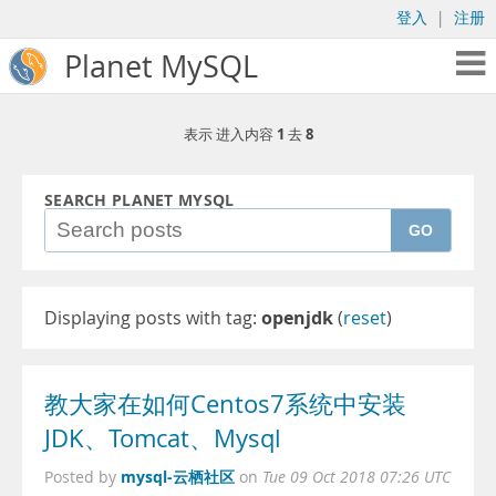
登入
|
注册
Planet MySQL
1
8
表示 进入内容
去
SEARCH PLANET MYSQL
GO
Displaying posts with tag:
openjdk
(
reset
)
教大家在如何Centos7系统中安装
JDK、Tomcat、Mysql
mysql-云栖社区
Posted by
on
Tue 09 Oct 2018 07:26 UTC