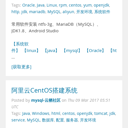
Tags:
Oracle
,
Java
,
Linux
,
rpm
,
centos
,
yum
,
openjdk
,
http
,
jdk
,
mariadb
,
MySQL
,
aliyun
,
开发环境
,
系统软件
常用软件安装 ntfs-3g、MariaDB（MySQL）、
JDK1.8、Android Studio
【系统软
件】
【linux】
【java】
【mysql】
【Oracle】
【http】
…
[获取更多]
阿里云CentOS搭建系统
mysql-云栖社区
Posted by
on
Thu 09 Mar 2017 05:51
UTC
Tags:
Java
,
Windows
,
html
,
centos
,
openjdk
,
tomcat
,
jdk
,
service
,
MySQL
,
数据库
,
配置
,
服务器
,
开发环境