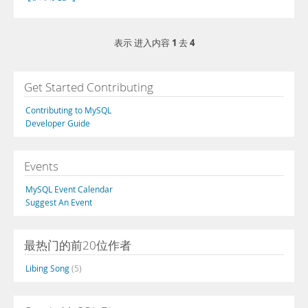
1
4
表示 进入内容
去
Get Started Contributing
Contributing to MySQL
Developer Guide
Events
MySQL Event Calendar
Suggest An Event
最热门的前20位作者
Libing Song
(5)