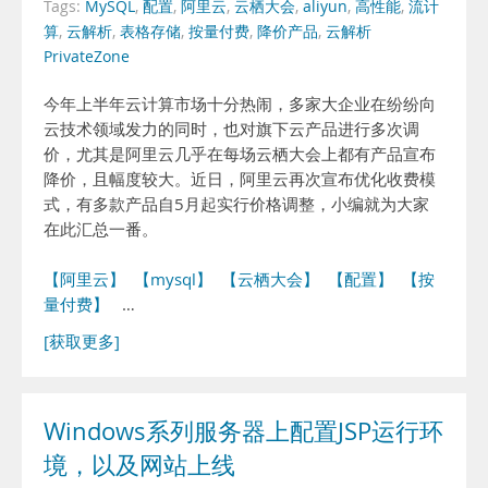
Tags:
MySQL
,
配置
,
阿里云
,
云栖大会
,
aliyun
,
高性能
,
流计
算
,
云解析
,
表格存储
,
按量付费
,
降价产品
,
云解析
PrivateZone
今年上半年云计算市场十分热闹，多家大企业在纷纷向
云技术领域发力的同时，也对旗下云产品进行多次调
价，尤其是阿里云几乎在每场云栖大会上都有产品宣布
降价，且幅度较大。近日，阿里云再次宣布优化收费模
式，有多款产品自5月起实行价格调整，小编就为大家
在此汇总一番。
【阿里云】
【mysql】
【云栖大会】
【配置】
【按
量付费】
…
[获取更多]
Windows系列服务器上配置JSP运行环
境，以及网站上线