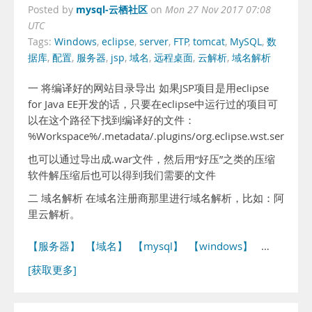
mysql-云栖社区
Posted by
on
Mon 27 Nov 2017 07:08
UTC
Tags:
Windows
,
eclipse
,
server
,
FTP
,
tomcat
,
MySQL
,
数
据库
,
配置
,
服务器
,
jsp
,
域名
,
远程桌面
,
云解析
,
域名解析
一 将编译好的网站目录导出 如果JSP项目是用eclipse
for Java EE开发的话，只要在eclipse中运行过的项目可
以在这个路径下找到编译好的文件：
%Workspace%/.metadata/.plugins/org.eclipse.wst.server
也可以通过导出成.war文件，然后用“好压”之类的压缩
软件解压缩后也可以得到我们需要的文件
二 域名解析 在域名注册商那里进行域名解析，比如：阿
里云解析。
【服务器】
【域名】
【mysql】
【windows】
…
[获取更多]