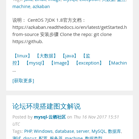
machine
,
azkaban
说明： CentOS 7JDK 1.8官方文档：
https://azkaban.readthedocs.io/en/latest/getStarted.html#b
from-source 安装步骤 Clone the repo: git clone
https://github.
【linux】
【大数据】
【java】
【监
控】
【mysql】
【Image】
【exception】
【Machine】
…
[获取更多]
论坛环境搭建图文解说
mysql-云栖社区
Posted by
on
Thu 16 Nov 2017 15:51
UTC
Tags:
PHP
,
Windows
,
database
,
server
,
MySQL
,
数据库
,
测试
,
discuz
,
配置
,
服务器
,
machine
,
数据类型