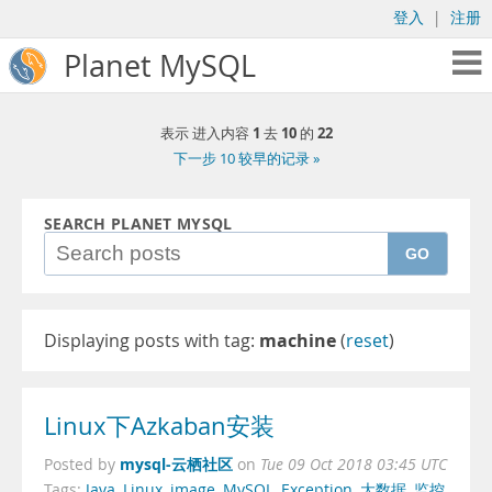
登入
|
注册
Planet MySQL
1
10
22
表示 进入内容
去
的
下一步 10 较早的记录 »
SEARCH PLANET MYSQL
GO
Displaying posts with tag:
machine
(
reset
)
Linux下Azkaban安装
mysql-云栖社区
Posted by
on
Tue 09 Oct 2018 03:45 UTC
Tags:
Java
,
Linux
,
image
,
MySQL
,
Exception
,
大数据
,
监控
,