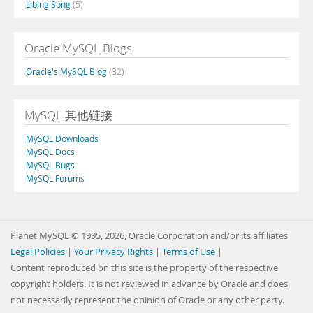
Libing Song
(5)
Oracle MySQL Blogs
Oracle's MySQL Blog
(32)
MySQL 其他链接
MySQL Downloads
MySQL Docs
MySQL Bugs
MySQL Forums
Planet MySQL © 1995, 2026, Oracle Corporation and/or its affiliates
Legal Policies
|
Your Privacy Rights
|
Terms of Use
|
Content reproduced on this site is the property of the respective
copyright holders. It is not reviewed in advance by Oracle and does
not necessarily represent the opinion of Oracle or any other party.