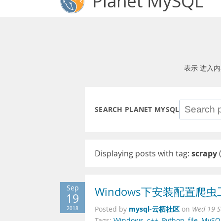
Planet MySQL
表示 进入
SEARCH PLANET MYSQL
Displaying posts with tag:
scrapy
Sep
Windows下安装配置爬虫
19
mysql-云栖社区
2018
Posted by
on
Wed 19 S
Tags:
Windows
,
c++
,
Python
,
file
,
MySQ