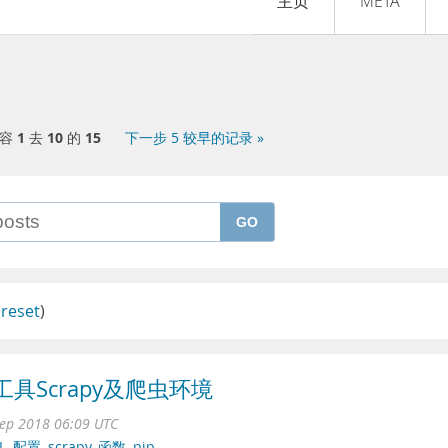
主页
META
内容
1
去
10
的
15
下一步 5 较早的记录 »
GO
(
reset
)
工具Scrapy及爬虫环境
ep 2018 06:09 UTC
L
,
配置
,
scrapy
,
函数
,
pip