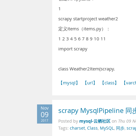
1
scrapy startproject weather2
定义Items（items.py）：
1 2 3 4 5 6 7 8 9 10 11
import scrapy
class Weather2Item(scrapy.
【mysql】
【url】
【class】
【varc
Nov
scrapy MysqlPipeline
09
mysql-云栖社区
2017
Posted by
on
Thu 09 N
Tags:
charset
,
Class
,
MySQL
,
同步
,
scra