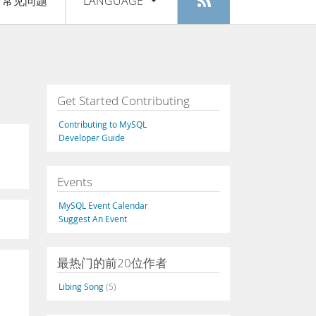
常见问题
LANGUAGE
登入
|
注册
English
Deutsch
Español
Get Started Contributing
Français
Contributing to MySQL
Italiano
Developer Guide
日本語
Events
Русский
MySQL Event Calendar
Português
Suggest An Event
中文
最热门的前20位作者
Libing Song
(5)