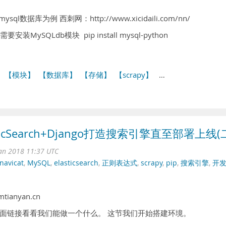
据库为例 西刺网：http://www.xicidaili.com/nn/
 需要安装MySQLdb模块 pip install mysql-python
】
【模块】
【数据库】
【存储】
【scrapy】
…
asticSearch+Django打造搜索引擎直至部署上线(
an 2018 11:37 UTC
navicat
,
MySQL
,
elasticsearch
,
正则表达式
,
scrapy
,
pip
,
搜索引擎
,
开
ianyan.cn
面链接看看我们能做一个什么。 这节我们开始搭建环境。