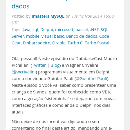
dados
Imasters MySQL
Posted by
on
Tue 18 Nov 2014 16:00
UTC
Tags:
Java
,
sql
,
Delphi
,
microsoft
,
pascal
,
.NET
,
SQL
Server
,
mobile
,
visual basic
,
Banco de dados
,
Code
Gear
,
Embarcadeiro
,
Orable
,
Turbo C
,
Turbo Pascal
Olá, pessoal! Neste episódio do DatabaseCast Mauro
Pichiliani (
Twitter
|
Blog
) e Wagner Crivelini
(
@wcrivelini
) programam visualmente em Delphi
com o convidado Guintar Pauli (
@GuintherPauli
).
Neste episódio você vai saber como presentear uma
criança de 9 anos, quem foi conhecido como VBK,
como a geração “sisteminha” se deparou com novas
interfaces gráficas e como anda o Delphi nos dias
atuais.
Não deixe de nos incentivar digitando o seu
comentário no final deste artigo, mandando um e-