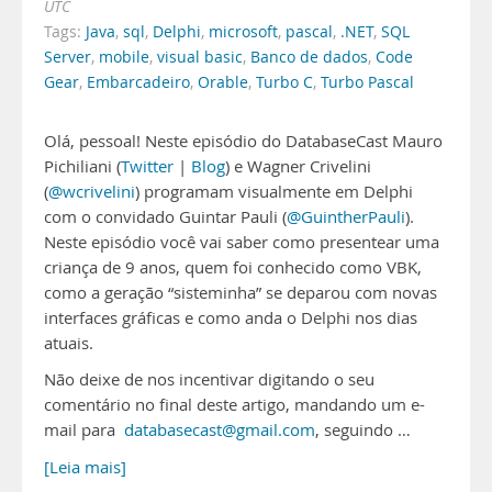
UTC
Tags:
Java
,
sql
,
Delphi
,
microsoft
,
pascal
,
.NET
,
SQL
Server
,
mobile
,
visual basic
,
Banco de dados
,
Code
Gear
,
Embarcadeiro
,
Orable
,
Turbo C
,
Turbo Pascal
Olá, pessoal! Neste episódio do DatabaseCast Mauro
Pichiliani (
Twitter
|
Blog
) e Wagner Crivelini
(
@wcrivelini
) programam visualmente em Delphi
com o convidado Guintar Pauli (
@GuintherPauli
).
Neste episódio você vai saber como presentear uma
criança de 9 anos, quem foi conhecido como VBK,
como a geração “sisteminha” se deparou com novas
interfaces gráficas e como anda o Delphi nos dias
atuais.
Não deixe de nos incentivar digitando o seu
comentário no final deste artigo, mandando um e-
mail para
databasecast@gmail.com
, seguindo …
[Leia mais]