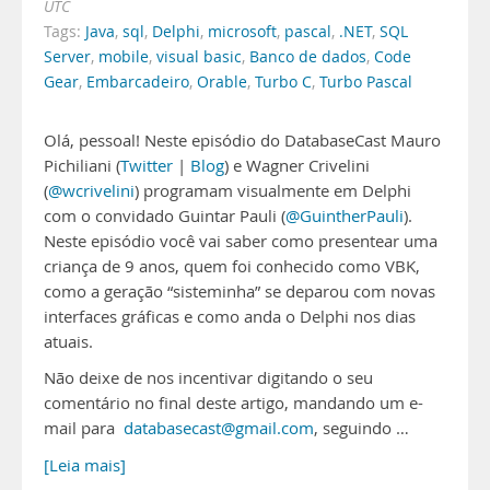
UTC
Tags:
Java
,
sql
,
Delphi
,
microsoft
,
pascal
,
.NET
,
SQL
Server
,
mobile
,
visual basic
,
Banco de dados
,
Code
Gear
,
Embarcadeiro
,
Orable
,
Turbo C
,
Turbo Pascal
Olá, pessoal! Neste episódio do DatabaseCast Mauro
Pichiliani (
Twitter
|
Blog
) e Wagner Crivelini
(
@wcrivelini
) programam visualmente em Delphi
com o convidado Guintar Pauli (
@GuintherPauli
).
Neste episódio você vai saber como presentear uma
criança de 9 anos, quem foi conhecido como VBK,
como a geração “sisteminha” se deparou com novas
interfaces gráficas e como anda o Delphi nos dias
atuais.
Não deixe de nos incentivar digitando o seu
comentário no final deste artigo, mandando um e-
mail para
databasecast@gmail.com
, seguindo …
[Leia mais]