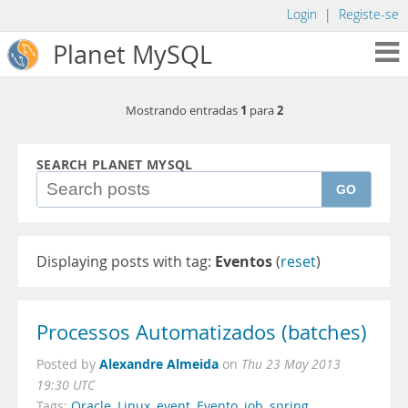
Login
|
Registe-se
Planet MySQL
1
2
Mostrando entradas
para
SEARCH PLANET MYSQL
GO
Displaying posts with tag:
Eventos
(
reset
)
Processos Automatizados (batches)
Alexandre Almeida
Posted by
on
Thu 23 May 2013
19:30 UTC
Tags:
Oracle
,
Linux
,
event
,
Evento
,
job
,
spring
,