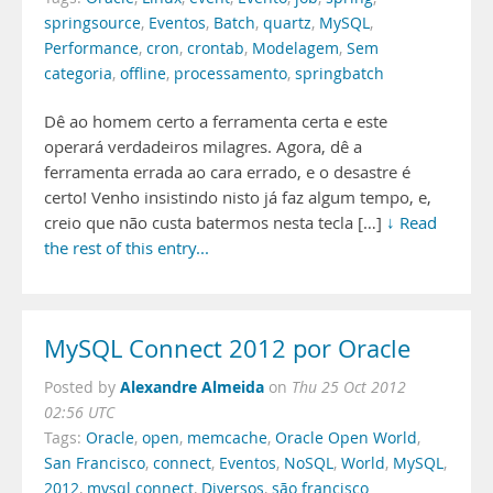
springsource
,
Eventos
,
Batch
,
quartz
,
MySQL
,
Performance
,
cron
,
crontab
,
Modelagem
,
Sem
categoria
,
offline
,
processamento
,
springbatch
Dê ao homem certo a ferramenta certa e este
operará verdadeiros milagres. Agora, dê a
ferramenta errada ao cara errado, e o desastre é
certo! Venho insistindo nisto já faz algum tempo, e,
creio que não custa batermos nesta tecla […]
↓ Read
the rest of this entry...
MySQL Connect 2012 por Oracle
Alexandre Almeida
Posted by
on
Thu 25 Oct 2012
02:56 UTC
Tags:
Oracle
,
open
,
memcache
,
Oracle Open World
,
San Francisco
,
connect
,
Eventos
,
NoSQL
,
World
,
MySQL
,
2012
,
mysql connect
,
Diversos
,
são francisco