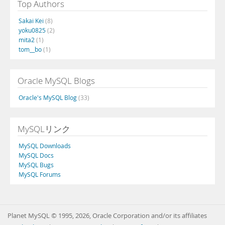
Top Authors
Sakai Kei
(8)
yoku0825
(2)
mita2
(1)
tom__bo
(1)
Oracle MySQL Blogs
Oracle's MySQL Blog
(33)
MySQLリンク
MySQL Downloads
MySQL Docs
MySQL Bugs
MySQL Forums
Planet MySQL © 1995, 2026, Oracle Corporation and/or its affiliates