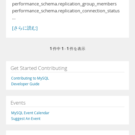
performance_schema.replication_group_members
performance_schema.replication_connection_status
…
[さらに読む]
1
1
1
件中
-
件を表示
Get Started Contributing
Contributing to MySQL
Developer Guide
Events
MySQL Event Calendar
Suggest An Event