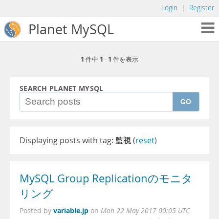
Login
|
Register
Planet MySQL
1
1
1
件中
-
件を表示
SEARCH PLANET MYSQL
GO
Displaying posts with tag:
監視
(
reset
)
MySQL Group Replicationのモニタ
リング
variable.jp
Posted by
on
Mon 22 May 2017 00:05 UTC